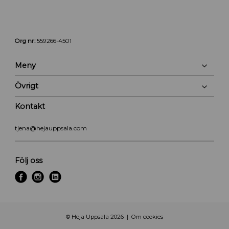
Org nr:
559266-4501
Meny
Övrigt
Kontakt
tjena@hejauppsala.com
Följ oss
f
i
l
a
n
i
c
s
n
e
t
k
© Heja Uppsala 2026
Om cookies
b
a
e