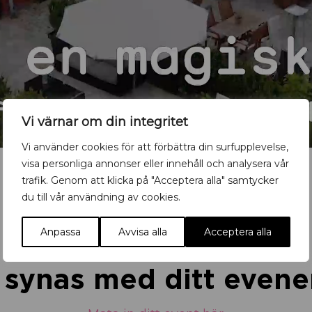
Vi värnar om din integritet
Vi använder cookies för att förbättra din surfupplevelse,
visa personliga annonser eller innehåll och analysera vår
trafik. Genom att klicka på "Acceptera alla" samtycker
du till vår användning av cookies.
Anpassa
Avvisa alla
Acceptera alla
u synas med ditt eve