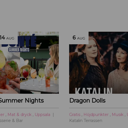
14
6
AUG
AUG
Summer Nights
Dragon Dolls
ter
,
Mat & dryck
,
Uppsala
Gratis
,
Höjdpunkter
,
Musik
,
serie & Bar
Katalin Terrassen