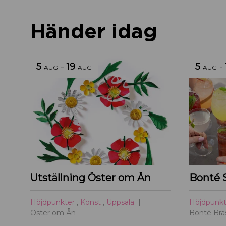
Händer idag
5
-
19
5
-
AUG
AUG
AUG
Utställning Öster om Ån
Bonté 
Höjdpunkter
,
Konst
,
Uppsala
Höjdpunk
Öster om Ån
Bonté Bras