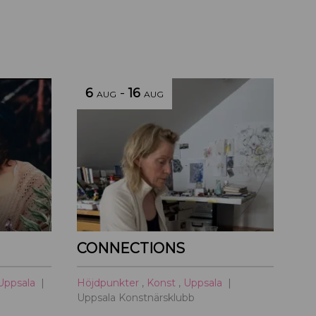
6
-
16
AUG
AUG
CONNECTIONS
Uppsala
Höjdpunkter
,
Konst
,
Uppsala
Uppsala Konstnärsklubb