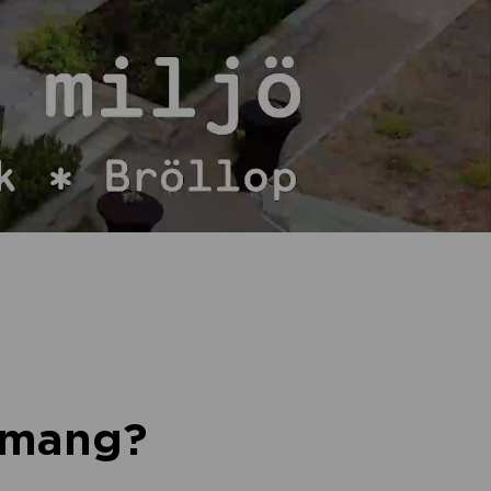
nemang?