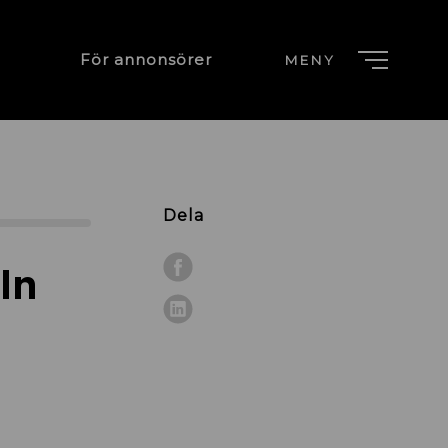
För annonsörer
MENY
Dela
ln