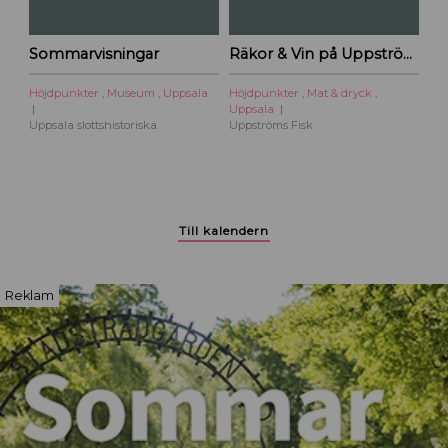
c
i
Sommarvisningar
Räkor & Vin på Uppströms Fisk
t
y
Höjdpunkter
,
Museum
,
Uppsala
Höjdpunkter
,
Mat & dryck
,
Uppsala
Uppsala slottshistoriska
Uppströms Fisk
Till kalendern
Reklam