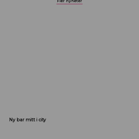
Fler nyheter
K
Ny bar mitt i city
r
u
t