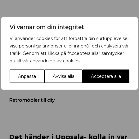
n
y
b
a
Vi värnar om din integritet
r
i
Vi använder cookies för att förbättra din surfupplevelse,
U
visa personliga annonser eller innehåll och analysera vår
p
p
trafik. Genom att klicka på "Acceptera alla" samtycker
s
du till vår användning av cookies.
a
l
Anpassa
Avvisa alla
Acceptera alla
a
R
Retromöbler till city
e
t
r
o
m
ö
Det händer i Uppsala- kolla in vår