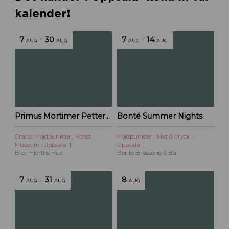
b
kalender!
l
e
r
7
-
30
7
-
14
AUG
AUG
AUG
AUG
f
l
y
t
t
a
r
Primus Mortimer Pettersson
Bonté Summer Nights
t
i
Gratis
,
Höjdpunkter
,
Konst
,
Höjdpunkter
,
Mat & dryck
,
l
Museum
,
Uppsala
Uppsala
l
Bror Hjorths Hus
Bonté Brasserie & Bar
U
p
7
-
31
8
AUG
AUG
AUG
p
s
a
l
a