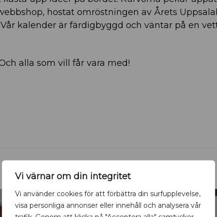
 webbshop, hostat omröstningen av Årets Uppsalabo
 Vår kalender är färdigbyggd och väntar på en vett
 Och alla som vill får vara med!
Vi värnar om din integritet
Vi använder cookies för att förbättra din surfupplevelse,
visa personliga annonser eller innehåll och analysera vår