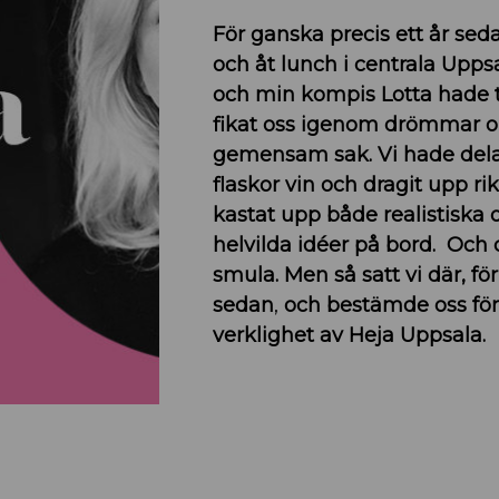
För ganska precis ett år seda
och åt lunch i centrala Uppsa
och min kompis Lotta hade t
fikat oss igenom drömmar 
gemensam sak. Vi hade dela
flaskor vin och dragit upp rikt
kastat upp både realistiska 
helvilda idéer på bord. Och
smula. Men så satt vi där, för
sedan
,
och bestämde oss för
verklighet av Heja Uppsala.