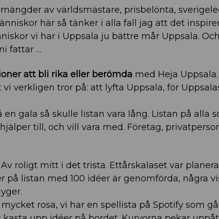
s mängder av världsmästare, prisbelönta, sverige
iskor här så tänker i alla fall jag att det inspire
iskor vi har i Uppsala ju bättre mår Uppsala. Oc
ni fattar …
oner att bli rika eller berömda
med Heja Uppsala. V
t vi verkligen tror på: att lyfta Uppsala, för Uppsala
 en gala så skulle listan vara lång. Listan på alla 
älper till, och vill vara med. Företag, privatperso
.
Av roligt mitt i det trista. Ettårskalaset var planer
er på listan med 100 idéer är genomförda, några vi
lyger.
t i mycket rosa, vi har en spellista på Spotify som g
tt kasta upp idéer på bordet. Kurvorna pekar uppåt