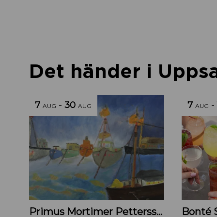
Det händer i Uppsal
7
-
30
7
-
AUG
AUG
AUG
Primus Mortimer Pettersson
Bonté 