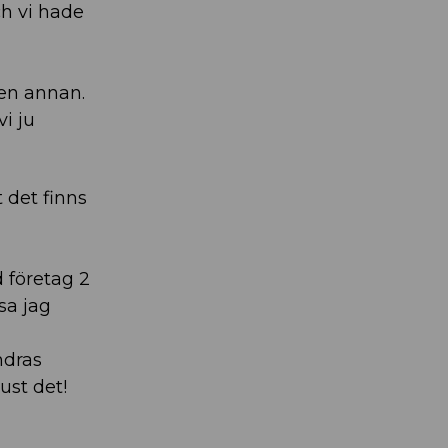
ch vi hade
gen annan.
vi ju
t det finns
 företag 2
sa jag
ndras
ust det!