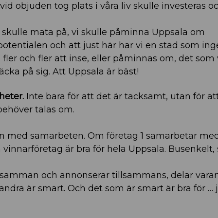
id objuden tog plats i våra liv skulle investeras o
Vi skulle mata på, vi skulle påminna Uppsala om
, potentialen och att just här har vi en stad som in
å fler och fler att inse, eller påminnas om, det som 
räcka på sig. Att Uppsala är bäst!
heter.
Inte bara för att det är tacksamt, utan för at
ehöver talas om.
en med samarbeten. Om företag 1 samarbetar med
 vinnarföretag är bra för hela Uppsala. Busenkelt, 
år samman och annonserar tillsammans, delar vara
ndra är smart. Och det som är smart är bra för … j