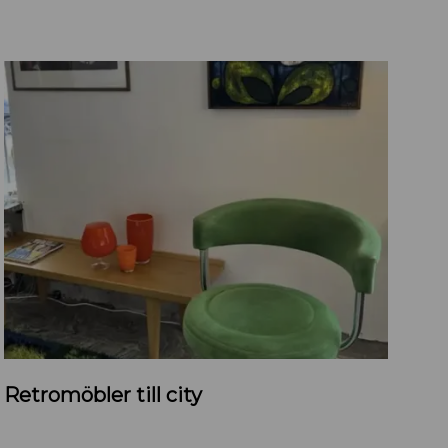
R
Retromöbler till city
e
t