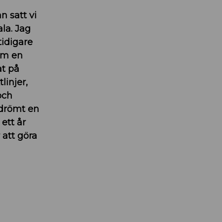
n satt vi
la. Jag
idigare
om en
t på
linjer,
och
 drömt en
 ett år
 att göra