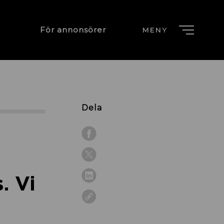
För annonsörer
MENY
Dela
. Vi