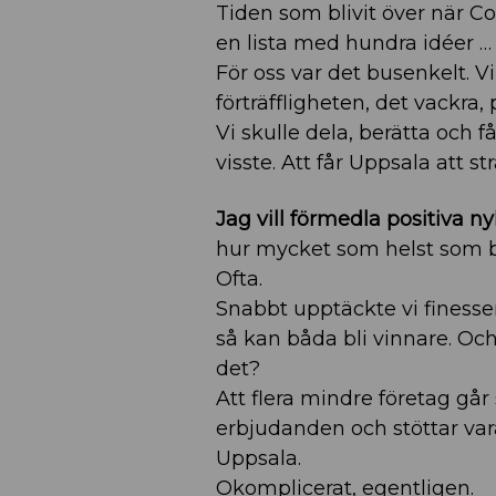
Tiden som blivit över när Cov
en lista med hundra idéer …
För oss var det busenkelt. 
förträffligheten, det vackra
Vi skulle dela, berätta och f
visste. Att får Uppsala att st
Jag vill förmedla positiva ny
hur mycket som helst som b
Ofta.
Snabbt upptäckte vi finess
så kan båda bli vinnare. Och
det?
Att flera mindre företag g
erbjudanden och stöttar vara
Uppsala.
Okomplicerat, egentligen.