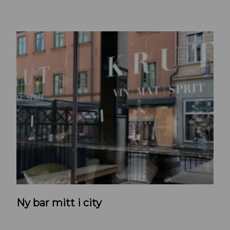
K
Ny bar mitt i city
r
u