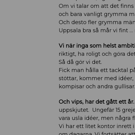
Om vi talar om att det finn
och bara vanligt grymma männ
Och desto fler grymma männ
Uppsala bra så mår vi fint … 
Vi när inga som helst ambiti
riktigt, ha roligt och göra de
Så då gör vi det.
Fick man hålla ett tacktal på
stöttar, kommer med idéer, hj
kompisar och andra gullisar
Och vips, har det gått ett år.
uppskjutet. Ungefär 15 grej
vara usla idéer, men några f
Vi har ett litet kontor inret
om dagarna. Vi fortsätter a