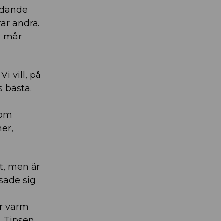
ledande
rar andra.
h mår
i vill, på
s bästa.
som
ner,
at, men är
sade sig
år varm
. Tipsen