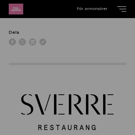
För annonsörer
Dela