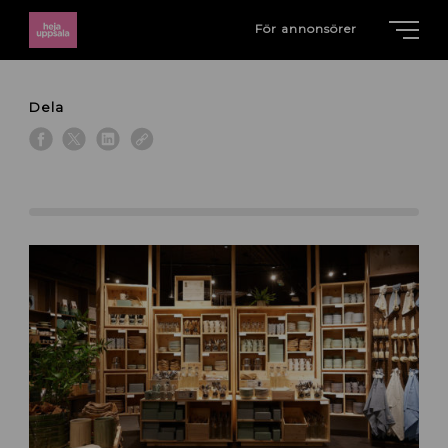
För annonsörer
Dela