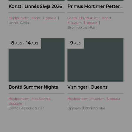
r
Konst i Linnés Sävja 2026
Primus Mortimer Pettersson
t
i
Höjdpunkter
,
Konst
,
Uppsala
Gratis
,
Höjdpunkter
,
Konst
,
l
Linnés Sävja
Museum
,
Uppsala
l
Bror Hjorths Hus
U
p
8
-
14
9
AUG
AUG
AUG
p
s
a
l
a
c
i
Bonté Summer Nights
Visningar i Queens
t
y
Höjdpunkter
,
Mat & dryck
,
Höjdpunkter
,
Museum
,
Uppsala
Uppsala
Bonté Brasserie & Bar
Uppsala slottshistoriska