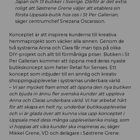
Japan och 13 butiker i Sverige. Därför är det extra
roligt att Søstrene Grene väljer att etablera sin
första Uppsala-butik hos oss i St Per Gallerian,
säger centrumchef Snezana Oscarsson.
Konceptet är att inspirera kunderna till kreativa
hemmaprojekt som väcker alla sinnen. Genom de
två systrarna Anna och Clara får man tips på olika
DIY-projekt och allt till förmånliga priser. Butiken i St
Per Gallerian kommer att öppna med deras nyaste
butikskoncept som heter Retail for Senses. Ett
koncept som inbjuder till en sinnlig och kreativ
shoppingupplevelse i systrarnas underbara värld.
–
Vi ser mycket fram emot att öppna den nya butiken
och bjuda in ännu fler svenska kunder att uppleva
Anna och Claras underbara värld. Vi har arbetat hårt
för att skapa en helt ny, underbar butiksupplevelse
och vi är glada över att kunna visa upp konceptet i
Uppsala med dess många upplevelserika inslag, som
vi hoppas att våra kunder ska inspireras av
, säger
Mikkel Grene, VD och delägare i Søstrene Grene.