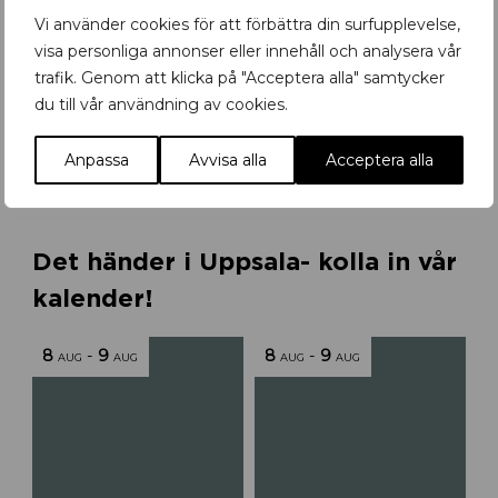
a
Vi använder cookies för att förbättra din surfupplevelse,
l
visa personliga annonser eller innehåll och analysera vår
a
trafik. Genom att klicka på "Acceptera alla" samtycker
du till vår användning av cookies.
R
Retromöbler till city
e
t
Anpassa
Avvisa alla
Acceptera alla
r
o
m
ö
Det händer i Uppsala- kolla in vår
b
kalender!
l
e
r
8
-
9
8
-
9
AUG
AUG
AUG
AUG
f
l
y
t
t
a