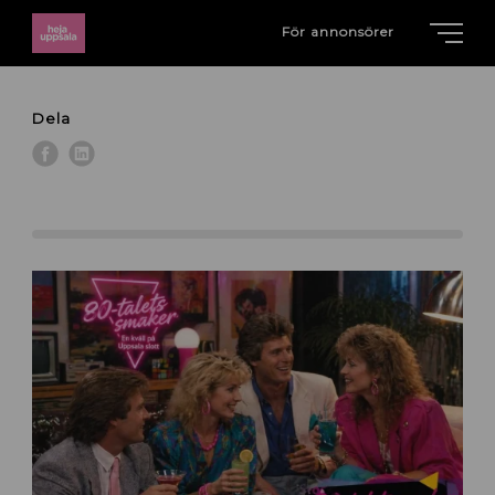
För annonsörer
Dela