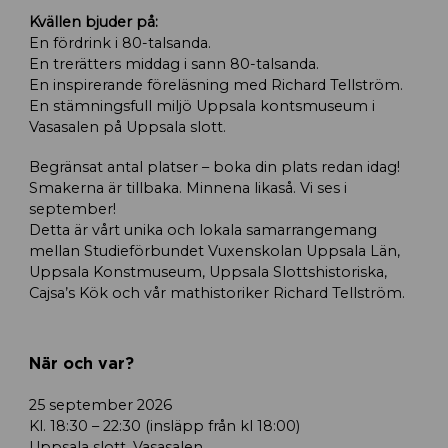
Kvällen bjuder på:
En fördrink i 80-talsanda.
En trerätters middag i sann 80-talsanda.
En inspirerande föreläsning med Richard Tellström.
En stämningsfull miljö Uppsala kontsmuseum i
Vasasalen på Uppsala slott.
Begränsat antal platser – boka din plats redan idag!
Smakerna är tillbaka. Minnena likaså. Vi ses i
september!
Detta är vårt unika och lokala samarrangemang
mellan Studieförbundet Vuxenskolan Uppsala Län,
Uppsala Konstmuseum, Uppsala Slottshistoriska,
Cajsa’s Kök och vår mathistoriker Richard Tellström.
När och var?
25 september 2026
Kl. 18:30 – 22:30 (insläpp från kl 18:00)
Uppsala slott, Vasasalen