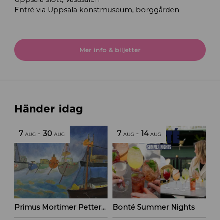
Entré via Uppsala konstmuseum, borggården
Mer info & biljetter
Händer idag
7
-
30
7
-
14
AUG
AUG
AUG
AUG
Primus Mortimer Pettersson
Bonté Summer Nights