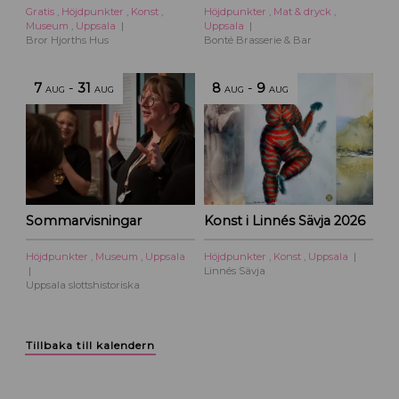
Gratis
,
Höjdpunkter
,
Konst
,
Höjdpunkter
,
Mat & dryck
,
Museum
,
Uppsala
Uppsala
Bror Hjorths Hus
Bonté Brasserie & Bar
7
-
31
8
-
9
AUG
AUG
AUG
AUG
Sommarvisningar
Konst i Linnés Sävja 2026
Höjdpunkter
,
Museum
,
Uppsala
Höjdpunkter
,
Konst
,
Uppsala
Linnés Sävja
Uppsala slottshistoriska
Tillbaka till kalendern