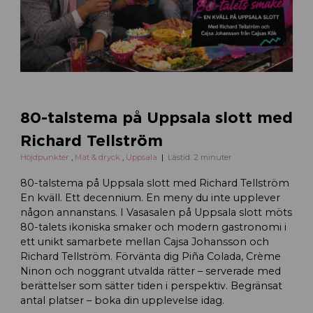
80-talstema på Uppsala slott med
Richard Tellström
Höjdpunkter
,
Mat & dryck
,
Uppsala
Lästid: 2 minuter
80-talstema på Uppsala slott med Richard Tellström
En kväll. Ett decennium. En meny du inte upplever
någon annanstans. I Vasasalen på Uppsala slott möts
80-talets ikoniska smaker och modern gastronomi i
ett unikt samarbete mellan Cajsa Johansson och
Richard Tellström. Förvänta dig Piña Colada, Crème
Ninon och noggrant utvalda rätter – serverade med
berättelser som sätter tiden i perspektiv. Begränsat
antal platser – boka din upplevelse idag.