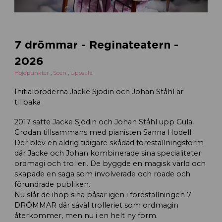
7 drömmar - Reginateatern -
2026
Höjdpunkter
,
Scen
,
Uppsala
Initialbröderna Jacke Sjödin och Johan Ståhl är
tillbaka
2017 satte Jacke Sjödin och Johan Ståhl upp Gula
Grodan tillsammans med pianisten Sanna Hodell.
Der blev en aldrig tidigare skådad föreställningsform
där Jacke och Johan kombinerade sina specialiteter
ordmagi och trolleri. De byggde en magisk värld och
skapade en saga som involverade och roade och
förundrade publiken.
Nu slår de ihop sina påsar igen i föreställningen 7
DRÖMMAR där såväl trolleriet som ordmagin
återkommer, men nu i en helt ny form.