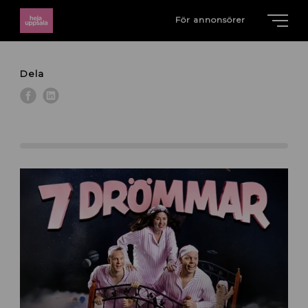
För annonsörer
Dela