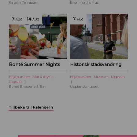
Katalin Terrassen
Bror Hjorths Hus
7
-
14
7
AUG
AUG
AUG
Bonté Summer Nights
Historisk stadsvandring
Höjdpunkter
,
Mat & dryck
,
Höjdpunkter
,
Museum
,
Uppsala
Uppsala
Bonté Brasserie & Bar
Upplandsmuseet
Tillbaka till kalendern