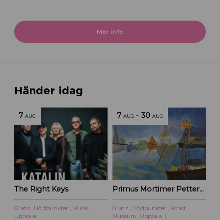
Mer info
Händer idag
7
7
-
30
AUG
AUG
AUG
The Right Keys
Primus Mortimer Pettersson
Gratis
,
Höjdpunkter
,
Musik
,
Gratis
,
Höjdpunkter
,
Konst
,
Uppsala
Museum
,
Uppsala