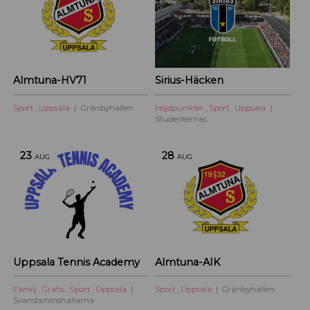
Almtuna-HV71
Sirius-Häcken
Sport
,
Uppsala
Gränbyhallen
Höjdpunkter
,
Sport
,
Uppsala
Studenternas
23
28
AUG
AUG
Uppsala Tennis Academy
Almtuna-AIK
Familj
,
Gratis
,
Sport
,
Uppsala
Sport
,
Uppsala
Gränbyhallen
Svandammshallarna