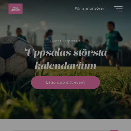
För annonsörer
Event i Uppsala
Uppsalas största
kalendarium
Lägg upp ditt event