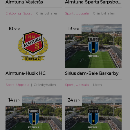
Almtuna-Västerås
Almtuna-Sparta Sarpsborg
Enköping
,
Sport
Gränbyhallen
Sport
,
Uppsala
Gränbyhallen
10
13
SEP
SEP
Almtuna-Hudik HC
Sirius dam-Bele Barkarby
Sport
,
Uppsala
Gränbyhallen
Sport
,
Uppsala
Löten
14
24
SEP
SEP