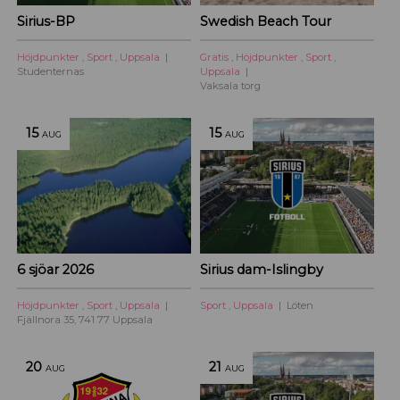
Sirius-BP
Swedish Beach Tour
Höjdpunkter
,
Sport
,
Uppsala
Gratis
,
Höjdpunkter
,
Sport
,
Studenternas
Uppsala
Vaksala torg
15
15
AUG
AUG
6 sjöar 2026
Sirius dam-Islingby
Höjdpunkter
,
Sport
,
Uppsala
Sport
,
Uppsala
Löten
Fjällnora 35, 741 77 Uppsala
20
21
AUG
AUG