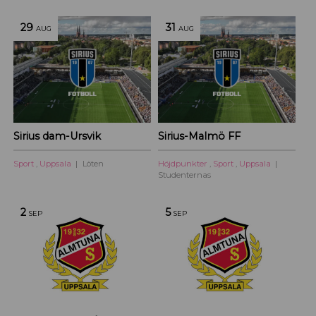
29
31
AUG
AUG
Sirius dam-Ursvik
Sirius-Malmö FF
Sport
,
Uppsala
Löten
Höjdpunkter
,
Sport
,
Uppsala
Studenternas
2
5
SEP
SEP