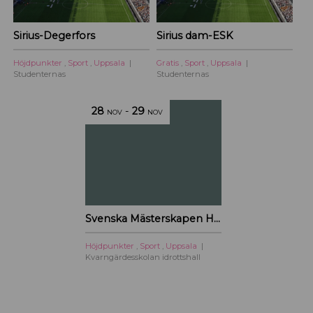
Sirius-Degerfors
Sirius dam-ESK
Höjdpunkter
,
Sport
,
Uppsala
Gratis
,
Sport
,
Uppsala
Studenternas
Studenternas
28
-
29
NOV
NOV
Svenska Mästerskapen HEMA 2026
Höjdpunkter
,
Sport
,
Uppsala
Kvarngärdesskolan idrottshall