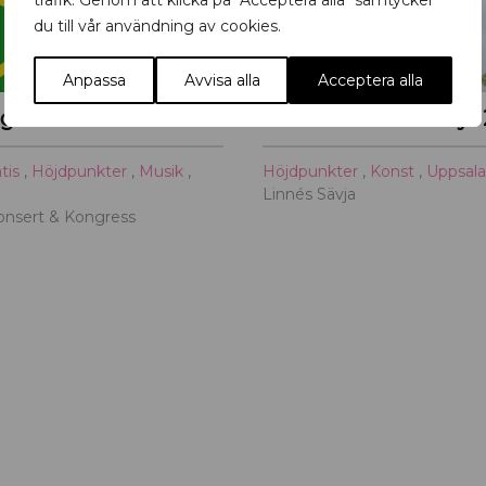
trafik. Genom att klicka på "Acceptera alla" samtycker
du till vår användning av cookies.
Anpassa
Avvisa alla
Acceptera alla
rget
Konst i Linnés Sävja
atis
,
Höjdpunkter
,
Musik
,
Höjdpunkter
,
Konst
,
Uppsal
Linnés Sävja
onsert & Kongress