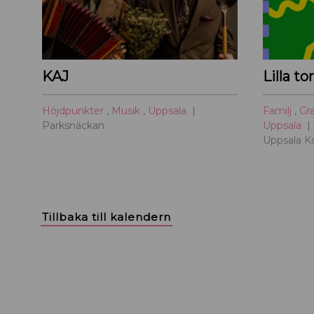
KAJ
Lilla to
Höjdpunkter
,
Musik
,
Uppsala
Familj
,
Gr
Parksnäckan
Uppsala
Uppsala K
Tillbaka till kalendern