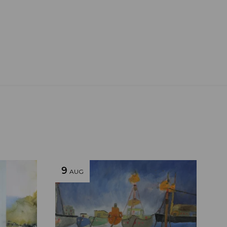
9
AUG