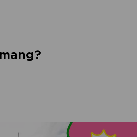
nemang?