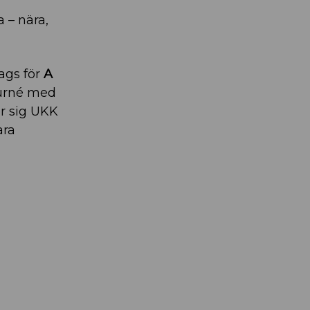
 – nära,
ags för
A
turné med
ör sig UKK
ara