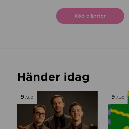
Köp biljetter
Händer idag
9
9
AUG
AUG