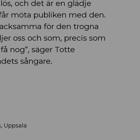
dlös, och det är en glädje
 får möta publiken med den.
t tacksamma för den trogna
ljer oss och som, precis som
r få nog”, säger Totte
dets sångare.
, Uppsala