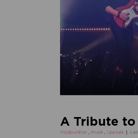
A Tribute to
Höjdpunkter
,
Musik
,
Uppsala
Läs