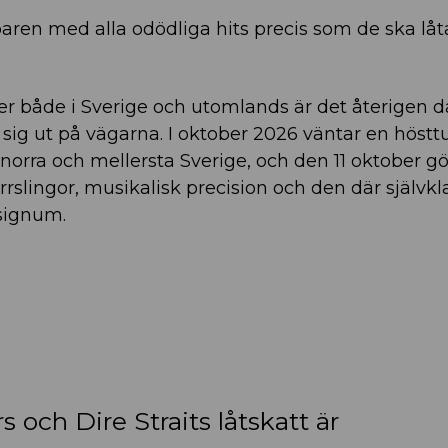
aren med alla odödliga hits precis som de ska låta
ter både i Sverige och utomlands är det återigen d
 sig ut på vägarna. I oktober 2026 väntar en höst
norra och mellersta Sverige, och den 11 oktober g
tarrslingor, musikalisk precision och den där självkl
signum.
 och Dire Straits låtskatt är