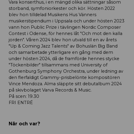
Vara konserthus, i en mängd olika sättningar såsom
storband, symfoniorkester och kör. Hösten 2022
blev hon tilldelad Musikens Hus Vänners
musikerstipendium i Uppsala och under hösten 2023
vann hon Public Prize i tävlingen Nordic Composer
Contest i Odense, för hennes låt "Och mot den kalla
jorden". Våren 2024 blev hon utvald till en av årets
"Up & Coming Jazz Talents" av Bohuslän Big Band
och samarbetade ytterligare en gång med dem
under hösten 2024, då de framförde hennes stycke
"Töckenbilder" tillsammans med University of
Gothenburg Symphony Orchestra, under ledning av
den flerfaldigt Grammy-prisbelönte kompositören
Vince Mendoza. Alma släppte sitt debutalbum 2024
på skivbolaget Varva Records & Music.
På scen: 19.30
FRI ENTRÉ
När och var?