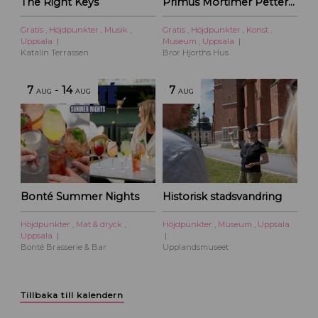
The Right Keys
Primus Mortimer Pettersson
Gratis
,
Höjdpunkter
,
Musik
,
Gratis
,
Höjdpunkter
,
Konst
,
Uppsala
Museum
,
Uppsala
Katalin Terrassen
Bror Hjorths Hus
7
-
14
7
AUG
AUG
AUG
Bonté Summer Nights
Historisk stadsvandring
Höjdpunkter
,
Mat & dryck
,
Höjdpunkter
,
Museum
,
Uppsala
Uppsala
Bonté Brasserie & Bar
Upplandsmuseet
Tillbaka till kalendern