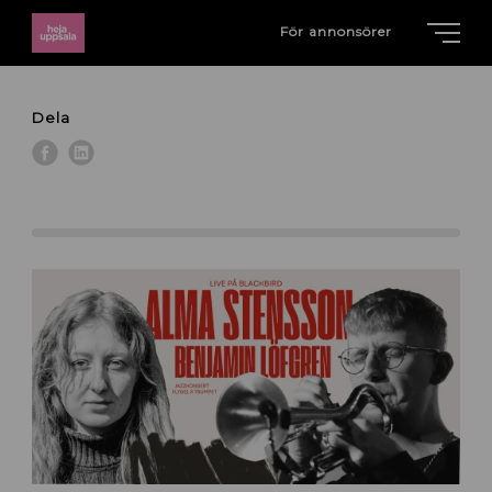
För annonsörer
Dela