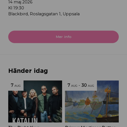
14 maj 2026
Kl 19:30
Blackbird, Roslagsgatan 1, Uppsala
Mer info
Händer idag
7
7
-
30
AUG
AUG
AUG