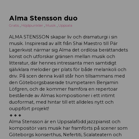
Alma Stensson duo
Gratis
,
Höjdpunkter
,
Musik
,
Uppsala
ALMA STENSSON skapar liv och dramaturgi i sin
musik. Inspirerad av allt från Shai Maestro till Pär
Lagerkvist närmar sig Alma det ordlösa berättandets
konst och utforskar gränsen mellan musik och
litteratur, där hennes intressanta men samtidigt
självklara melodier ger plats för både melankoli och
driv. På scen denna kväll står hon tillsammans med
den Göteborgsbaserade trumpetaren Benjamin
Löfgren, och de kommer framföra en repertoar
bestående av Almas kompositioner i ett intimt
duoformat, med hintar till ett alldeles nytt och
ouppfört projekt!
🔸️🔸️🔸️
Alma Stensson är en Uppsalafödd jazzpianist och
kompositör vars musik har framförts på scener som
Göteborgs konserthus, Nefertiti, Scalateatern och