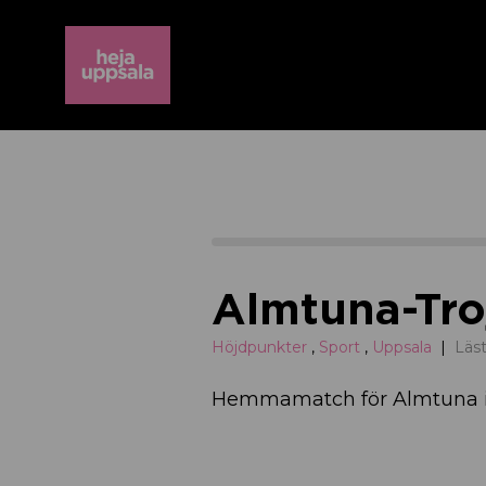
Almtuna-Tro
Höjdpunkter
,
Sport
,
Uppsala
Läst
Hemmamatch för Almtuna i 