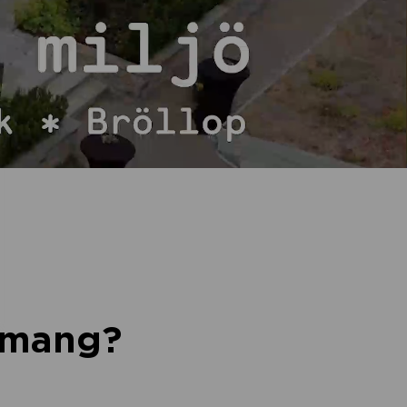
nemang?