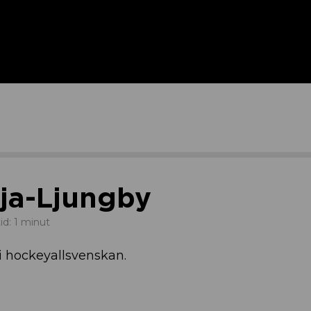
ja-Ljungby
id: 1 minut
hockeyallsvenskan.