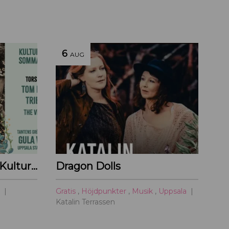
6
AUG
Tom Petty Tribute – Kulturoasens sommarscen 2026
Dragon Dolls
a
Gratis
,
Höjdpunkter
,
Musik
,
Uppsala
Katalin Terrassen