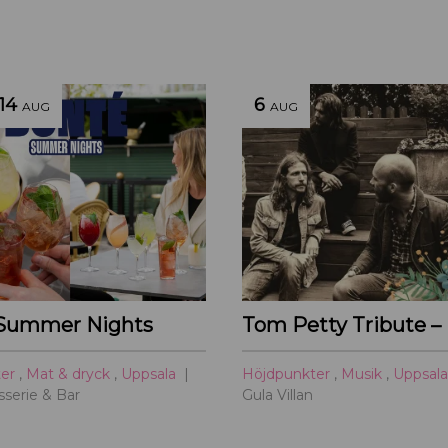
14
6
AUG
AUG
Summer Nights
ter
,
Mat & dryck
,
Uppsala
Höjdpunkter
,
Musik
,
Uppsal
serie & Bar
Gula Villan