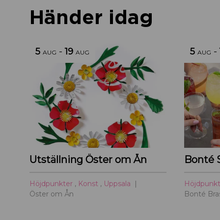
Händer idag
5
-
19
5
-
AUG
AUG
AUG
Utställning Öster om Ån
Bonté 
Höjdpunkter
,
Konst
,
Uppsala
Höjdpunk
Öster om Ån
Bonté Bras