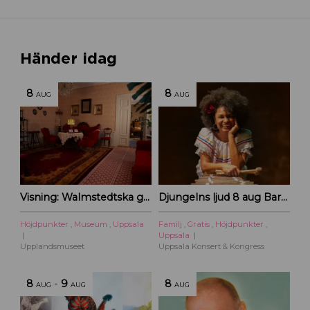
Händer idag
8
8
AUG
AUG
Visning: Walmstedtska gården
Djungelns ljud 8 aug Barnföreställning
Höjdpunkter
,
Museum
,
Uppsala
Familj
,
Gratis
,
Höjdpunkter
,
Uppsala
Upplandsmuseet
Uppsala Konsert & Kongress
8
-
9
8
AUG
AUG
AUG