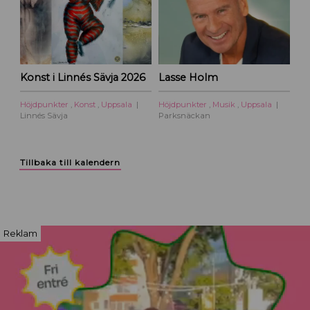
Konst i Linnés Sävja 2026
Lasse Holm
Höjdpunkter
,
Konst
,
Uppsala
Höjdpunkter
,
Musik
,
Uppsala
Linnés Sävja
Parksnäckan
Tillbaka till kalendern
Reklam