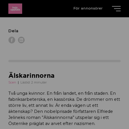
För annonsörer
Dela
Älska­rinnorna
Scen
Lästid: 2 minuter
Två unga kvinnor. En från landet, en från staden. En
fabriksarbeterska, en kassörska. De drömmer om ett
större liv, ett annat liv. Är enda vägen ut ett
äktenskap? Den nobelprisade författaren Elfriede
Jelineks roman ”Älskarinnorna” utspelar sig i ett
Österrike präglat av arvet efter nazismen.