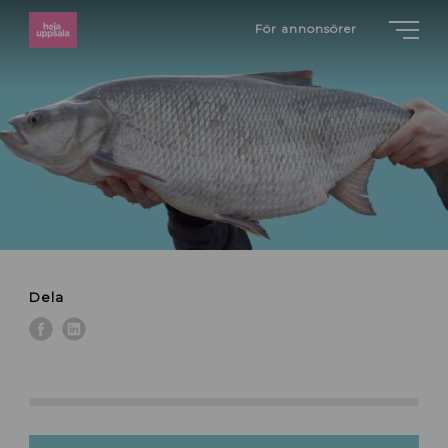
För annonsörer
Dela