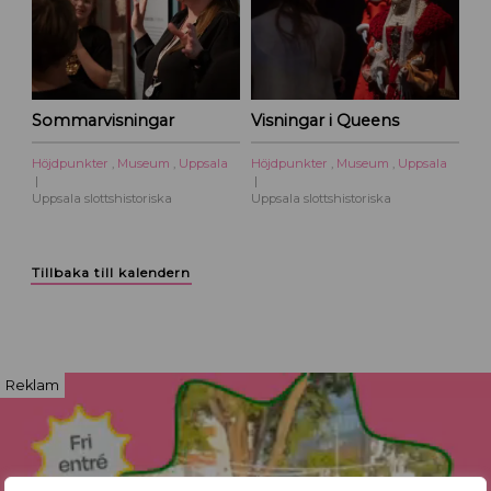
Sommarvisningar
Visningar i Queens
Höjdpunkter
,
Museum
,
Uppsala
Höjdpunkter
,
Museum
,
Uppsala
Uppsala slottshistoriska
Uppsala slottshistoriska
Tillbaka till kalendern
Reklam