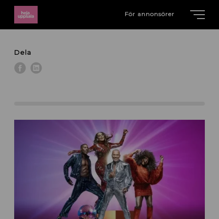
För annonsörer
Dela