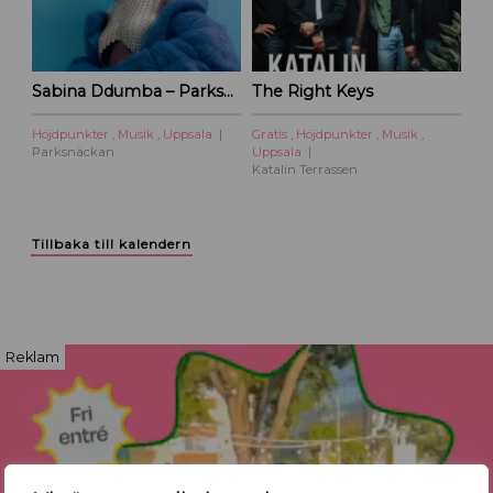
Sabina Ddumba – Parksnäckan – 2026
The Right Keys
Höjdpunkter
,
Musik
,
Uppsala
Gratis
,
Höjdpunkter
,
Musik
,
Parksnäckan
Uppsala
Katalin Terrassen
Tillbaka till kalendern
Reklam