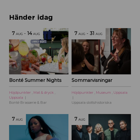
Händer idag
7
-
14
7
-
31
AUG
AUG
AUG
AUG
Bonté Summer Nights
Sommarvisningar
Höjdpunkter
,
Mat & dryck
,
Höjdpunkter
,
Museum
,
Uppsala
Uppsala
Bonté Brasserie & Bar
Uppsala slottshistoriska
7
7
AUG
AUG