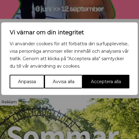
Vi värnar om din integritet
Vi använder cookies för att förbättra din surfupplevelse,
Vill du synas med ditt
visa personliga annonser eller innehåll och analysera vår
evenemang?
trafik. Genom att klicka på "Acceptera alla" samtycker
du till vår användning av cookies.
Mata in ditt event här
Anpassa
Avvisa alla
Acceptera alla
Reklam