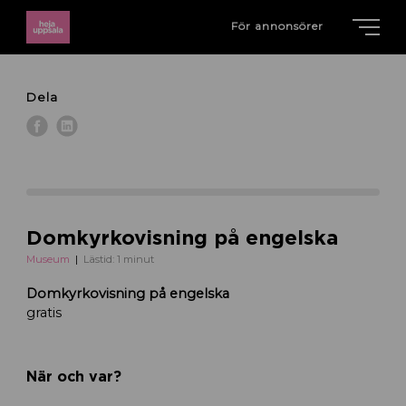
För annonsörer
Dela
Domkyrkovisning på engelska
Museum
Lästid: 1 minut
Domkyrkovisning på engelska
gratis
När och var?