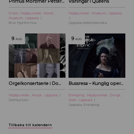
Primus Mortimer Pettersson
Visningar i Queens
Gratis
,
Höjdpunkter
,
Konst
,
Höjdpunkter
,
Museum
,
Uppsala
Museum
,
Uppsala
Bror Hjorths Hus
Uppsala slottshistoriska
9
9
AUG
AUG
Orgelkonsertserie i Domkyrkan
Bussresa – Kunglig operakväll vid Ulriksdal 2026
Höjdpunkter
,
Musik
,
Uppsala
Enköping
,
Höjdpunkter
,
Övrigt
,
Domkyrkan
Scen
,
Uppsala
Uppsala, Enköping
Tillbaka till kalendern