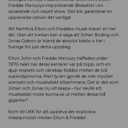
Freddie Mercurys imponerande låtskatter i en
sprakande och visuell show. Det blir garanterat en
upplevelse utöver det vanliga!
Att framföra Elton och Freddies musik kräver en hel
del. Utan att tvekan kan vi säga att Johan Boding och
Jonas Gideon är bland de absolut bästa vi har i
Sverige för just detta uppdrag.
Elton John och Freddie Mercury träffades under
1970-talet när deras karriärer var på topp, och en
djup respekt och vänskap föddes mellan de två
superstjärnorna. Men tyvärr gjorde de inte mycket
sceniskt och musikaliskt tillsammans. Det är det som
Johan och Jonas nu vill skapa – hur skulle ett
musikaliskt möte kunna se ut mellan dessa två
giganter?
Kom till UKK för att uppleva det explosiva
mästarmötet mellan Elton & Freddie!