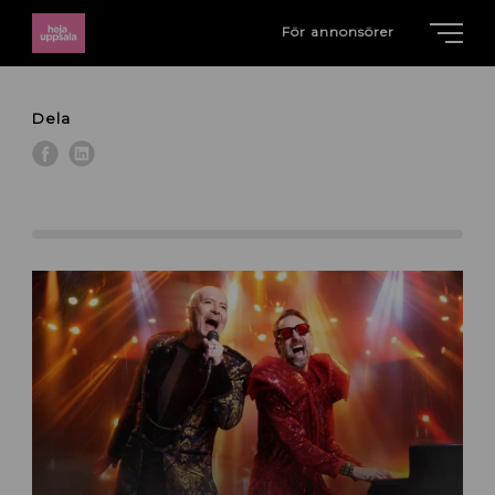
För annonsörer
Dela