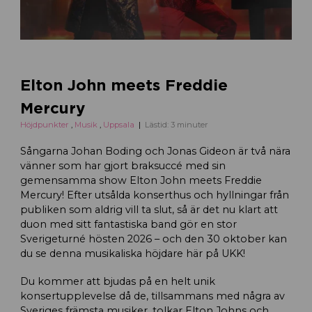
Elton John meets Freddie
Mercury
Höjdpunkter
,
Musik
,
Uppsala
Lästid: 3 minuter
Sångarna Johan Boding och Jonas Gideon är två nära
vänner som har gjort braksuccé med sin
gemensamma show Elton John meets Freddie
Mercury! Efter utsålda konserthus och hyllningar från
publiken som aldrig vill ta slut, så är det nu klart att
duon med sitt fantastiska band gör en stor
Sverigeturné hösten 2026 – och den 30 oktober kan
du se denna musikaliska höjdare här på UKK!
Du kommer att bjudas på en helt unik
konsertupplevelse då de, tillsammans med några av
Sveriges främsta musiker, tolkar Elton Johns och