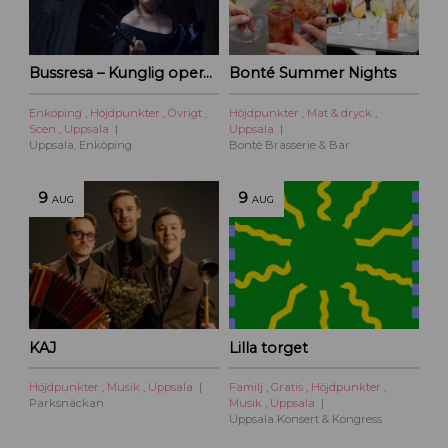
Bussresa – Kunglig operakväll vid Ulriksdal 2026
Bonté Summer Nights
Enköping
,
Höjdpunkter
,
Övrigt
,
Höjdpunkter
,
Mat & dryck
,
Scen
,
Uppsala
Uppsala
Uppsala, Enköping
Bonté Brasserie & Bar
9
9
AUG
AUG
KAJ
Lilla torget
Höjdpunkter
,
Musik
,
Uppsala
Familj
,
Gratis
,
Höjdpunkter
,
Parksnäckan
Musik
,
Uppsala
Uppsala Konsert & Kongress