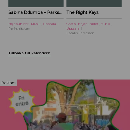
Sabina Ddumba – Parksnäckan – 2026
The Right Keys
Höjdpunkter
,
Musik
,
Uppsala
Gratis
,
Höjdpunkter
,
Musik
,
Parksnäckan
Uppsala
Katalin Terrassen
Tillbaka till kalendern
Reklam