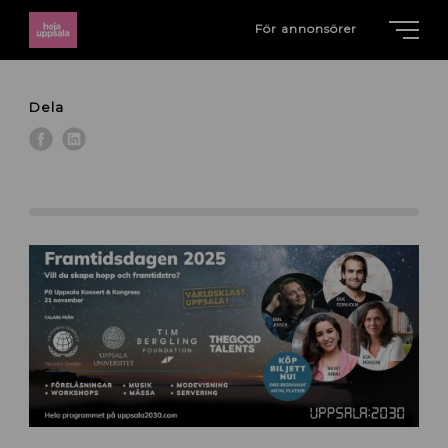
För annonsörer
Dela