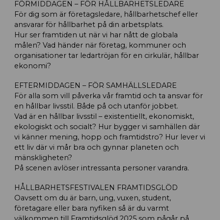
FÖRMIDDAGEN – FÖR HÅLLBARHETSLEDARE
För dig som är företagsledare, hållbarhetschef eller
ansvarar för hållbarhet på din arbetsplats.
Hur ser framtiden ut när vi har nått de globala
målen? Vad händer när företag, kommuner och
organisationer tar ledartröjan för en cirkulär, hållbar
ekonomi?
EFTERMIDDAGEN – FÖR SAMHÄLLSLEDARE
För alla som vill påverka vår framtid och ta ansvar för
en hållbar livsstil. Både på och utanför jobbet.
Vad är en hållbar livsstil – existentiellt, ekonomiskt,
ekologiskt och socialt? Hur bygger vi samhällen där
vi känner mening, hopp och framtidstro? Hur lever vi
ett liv där vi mår bra och gynnar planeten och
mänskligheten?
På scenen avlöser intressanta personer varandra.
HÅLLBARHETSFESTIVALEN FRAMTIDSGLÖD
Oavsett om du är barn, ung, vuxen, student,
företagare eller bara nyfiken så är du varmt
välkommen till Framtidsglöd 2025 som pågår på