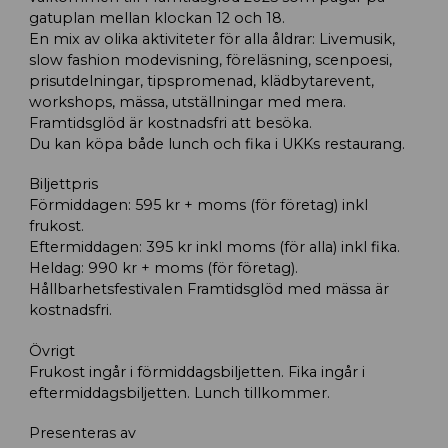
gatuplan mellan klockan 12 och 18.
En mix av olika aktiviteter för alla åldrar: Livemusik,
slow fashion modevisning, föreläsning, scenpoesi,
prisutdelningar, tipspromenad, klädbytarevent,
workshops, mässa, utställningar med mera.
Framtidsglöd är kostnadsfri att besöka.
Du kan köpa både lunch och fika i UKKs restaurang.
Biljettpris
Förmiddagen: 595 kr + moms (för företag) inkl
frukost.
Eftermiddagen: 395 kr inkl moms (för alla) inkl fika.
Heldag: 990 kr + moms (för företag).
Hållbarhetsfestivalen Framtidsglöd med mässa är
kostnadsfri.
Övrigt
Frukost ingår i förmiddagsbiljetten. Fika ingår i
eftermiddagsbiljetten. Lunch tillkommer.
Presenteras av