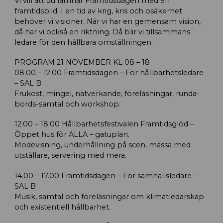
Vi vill att du lämnar Framtidsdagen med en
framtidsbild. I en tid av krig, kris och osäkerhet
behöver vi visioner. När vi har en gemensam vision,
då har vi också en riktning. Då blir vi tillsammans
ledare för den hållbara omställningen.
PROGRAM 21 NOVEMBER KL 08 – 18
08.00 – 12.00 Framtidsdagen – För hållbarhetsledare
– SAL B
Frukost, mingel, nätverkande, föreläsningar, runda-
bords-samtal och workshop.
12.00 – 18.00 Hållbarhetsfestivalen Framtidsglöd –
Öppet hus för ALLA – gatuplan.
Modevisning, underhållning på scen, mässa med
utställare, servering med mera.
14.00 – 17.00 Framtidsdagen – För samhällsledare –
SAL B
Musik, samtal och föreläsningar om klimatledarskap
och existentiell hållbarhet.