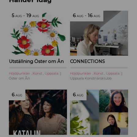
5
-
19
6
-
16
AUG
AUG
AUG
AUG
Utställning Öster om Ån
CONNECTIONS
Höjdpunkter
,
Konst
,
Uppsala
Höjdpunkter
,
Konst
,
Uppsala
Öster om Ån
Uppsala Konstnärsklubb
6
6
AUG
AUG