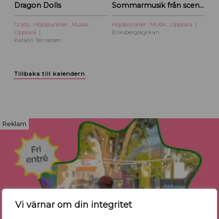
Dragon Dolls
Sommarmusik från scen och film
Gratis
,
Höjdpunkter
,
Musik
,
Höjdpunkter
,
Musik
,
Uppsala
Uppsala
Eriksbergskyrkan
Katalin Terrassen
Tillbaka till kalendern
Reklam
Vi värnar om din integritet