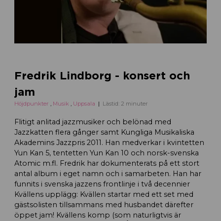
Fredrik Lindborg - konsert och
jam
Höjdpunkter
,
Musik
,
Uppsala
Lästid: 2 minuter
Flitigt anlitad jazzmusiker och belönad med
Jazzkatten flera gånger samt Kungliga Musikaliska
Akademins Jazzpris 2011. Han medverkar i kvintetten
Yun Kan 5, tentetten Yun Kan 10 och norsk-svenska
Atomic m.fl. Fredrik har dokumenterats på ett stort
antal album i eget namn och i samarbeten. Han har
funnits i svenska jazzens frontlinje i två decennier
Kvällens upplägg: Kvällen startar med ett set med
gästsolisten tillsammans med husbandet därefter
öppet jam! Kvällens komp (som naturligtvis är