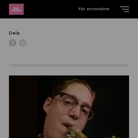
För annonsörer
Dela