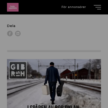
För annonsörer
Dela