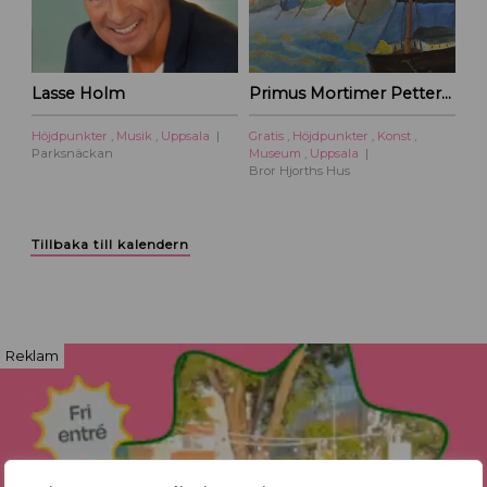
Lasse Holm
Primus Mortimer Pettersson
Höjdpunkter
,
Musik
,
Uppsala
Gratis
,
Höjdpunkter
,
Konst
,
Parksnäckan
Museum
,
Uppsala
Bror Hjorths Hus
Tillbaka till kalendern
Reklam