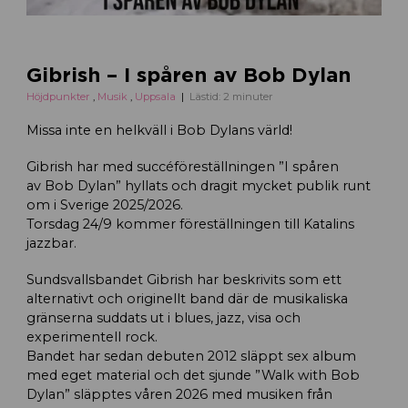
Gibrish – I spåren av Bob Dylan
Höjdpunkter
,
Musik
,
Uppsala
Lästid: 2 minuter
Missa inte en helkväll i Bob Dylans värld!
Gibrish har med succéföreställningen ”I spåren
av Bob Dylan” hyllats och dragit mycket publik runt
om i Sverige 2025/2026.
Torsdag 24/9 kommer föreställningen till Katalins
jazzbar.
Sundsvallsbandet Gibrish har beskrivits som ett
alternativt och originellt band där de musikaliska
gränserna suddats ut i blues, jazz, visa och
experimentell rock.
Bandet har sedan debuten 2012 släppt sex album
med eget material och det sjunde ”Walk with Bob
Dylan” släpptes våren 2026 med musiken från