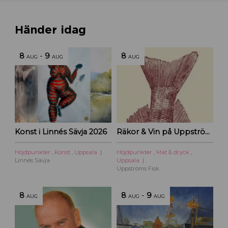
Händer idag
8
-
9
8
AUG
AUG
AUG
Konst i Linnés Sävja 2026
Räkor & Vin på Uppströms Fisk
Höjdpunkter
,
Konst
,
Uppsala
Höjdpunkter
,
Mat & dryck
,
Linnés Sävja
Uppsala
Uppströms Fisk
8
8
-
9
AUG
AUG
AUG