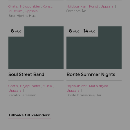
Gratis
,
Höjdpunkter
,
Konst
,
Höjdpunkter
,
Konst
,
Uppsala
Museum
,
Uppsala
Öster om Ån
Bror Hjorths Hus
8
8
-
14
AUG
AUG
AUG
Soul Street Band
Bonté Summer Nights
Gratis
,
Höjdpunkter
,
Musik
,
Höjdpunkter
,
Mat & dryck
,
Uppsala
Uppsala
Katalin Terrassen
Bonté Brasserie & Bar
Tillbaka till kalendern