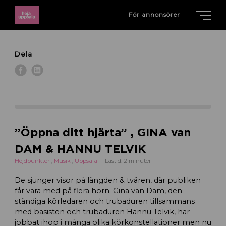
För annonsörer
Dela
”Öppna ditt hjärta” , GINA van
DAM & HANNU TELVIK
Höjdpunkter
,
Musik
,
Uppsala
Lästid: 2 minuter
De sjunger visor på längden & tvären, där publiken
får vara med på flera hörn. Gina van Dam, den
ständiga körledaren och trubaduren tillsammans
med basisten och trubaduren Hannu Telvik, har
jobbat ihop i många olika körkonstellationer men nu