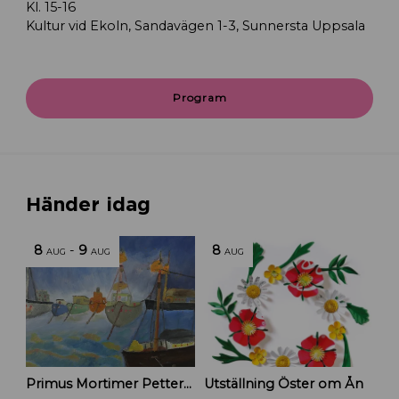
Kl. 15-16
Kultur vid Ekoln, Sandavägen 1-3, Sunnersta Uppsala
Program
Händer idag
8
-
9
8
AUG
AUG
AUG
Primus Mortimer Pettersson
Utställning Öster om Ån