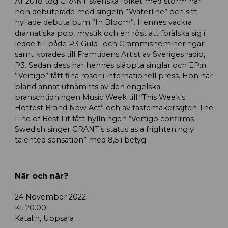
År 2018 tog GRANT svenska folket med storm när
hon debuterade med singeln ”Waterline” och sitt
hyllade debutalbum ”In Bloom”. Hennes vackra
dramatiska pop, mystik och en röst att förälska sig i
ledde till både P3 Guld- och Grammisnomineringar
samt korades till Framtidens Artist av Sveriges radio,
P3. Sedan dess har hennes släppta singlar och EP:n
”Vertigo” fått fina rosor i internationell press. Hon har
bland annat utnämnts av den engelska
branschtidningen Music Week till “This Week’s
Hottest Brand New Act” och av tastemakersajten The
Line of Best Fit fått hyllningen “Vertigo confirms
Swedish singer GRANT’s status as a frighteningly
talented sensation” med 8,5 i betyg.
När och när?
24 November 2022
Kl. 20.00
Katalin, Uppsala