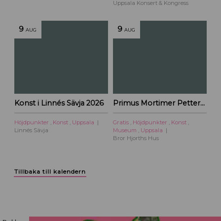
Uppsala Konsert & Kongress
9
9
AUG
AUG
Konst i Linnés Sävja 2026
Primus Mortimer Pettersson
Höjdpunkter
,
Konst
,
Uppsala
Gratis
,
Höjdpunkter
,
Konst
,
Linnés Sävja
Museum
,
Uppsala
Bror Hjorths Hus
Tillbaka till kalendern