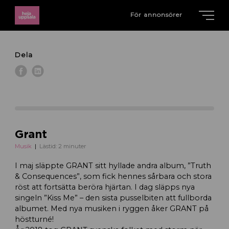
För annonsörer
Dela
Grant
Musik
Lästid: 2 minuter
I maj släppte GRANT sitt hyllade andra album, ”Truth
& Consequences”, som fick hennes sårbara och stora
röst att fortsätta beröra hjärtan. I dag släpps nya
singeln ”Kiss Me” – den sista pusselbiten att fullborda
albumet. Med nya musiken i ryggen åker GRANT på
höstturné!