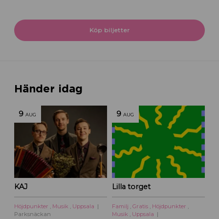
Köp biljetter
Händer idag
9
9
AUG
AUG
KAJ
Lilla torget
Höjdpunkter
,
Musik
,
Uppsala
Familj
,
Gratis
,
Höjdpunkter
,
Parksnäckan
Musik
,
Uppsala