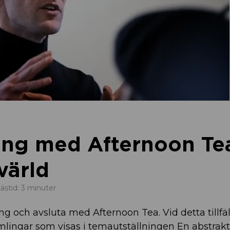
ing med Afternoon Tea
värld
ästid: 3 minuter
g och avsluta med Afternoon Tea. Vid detta tillfäl
ingar som visas i temautställningen En abstrakt 