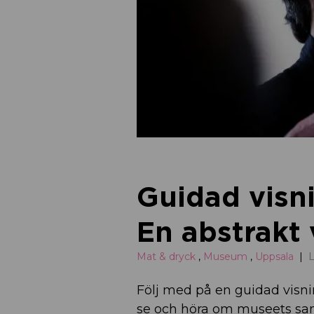
Guidad visn
En abstrakt 
Mat & dryck
,
Museum
,
Uppsala
L
Följ med på en guidad visnin
se och höra om museets saml