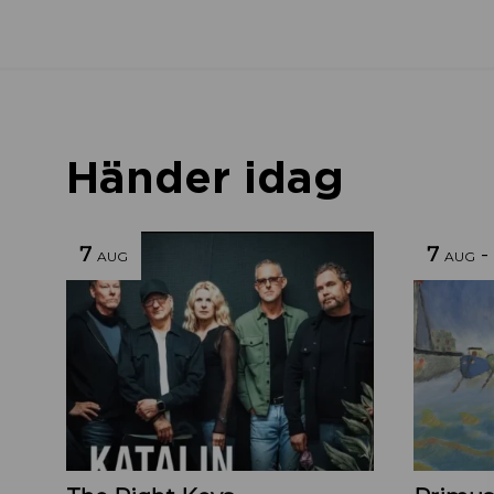
Händer idag
7
7
-
AUG
AUG