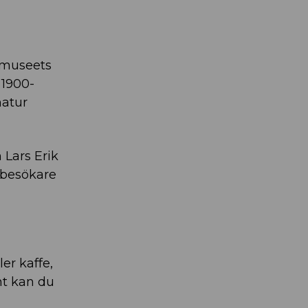
m museets
 1900-
natur
 Lars Erik
 besökare
er kaffe,
nt kan du