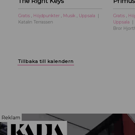
The Right Keys
Gratis
,
Höjdpunkter
,
Musik
,
Uppsala
Gratis
,
Hö
Katalin Terrassen
Uppsala
Bror Hjor
Tillbaka till kalendern
Reklam