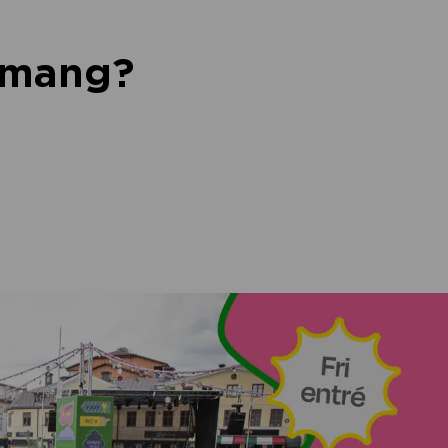
nemang?