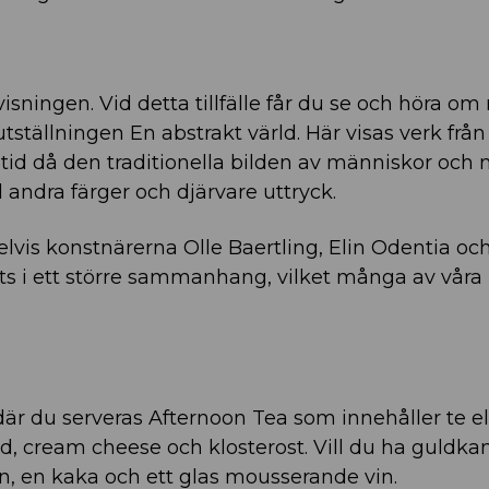
sningen. Vid detta tillfälle får du se och höra o
ställningen En abstrakt värld. Här visas verk från
en tid då den traditionella bilden av människor och 
 andra färger och djärvare uttryck.
elvis konstnärerna Olle Baertling, Elin Odentia och
tts i ett större sammanhang, vilket många av våra
 där du serveras Afternoon Tea som innehåller te ell
d, cream cheese och klosterost. Vill du ha guldka
en, en kaka och ett glas mousserande vin.