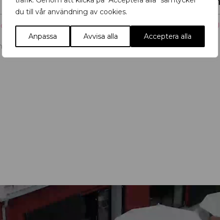
Primus Mortimer Pettersson
Bonté Summer Nigh
trafik. Genom att klicka på "Acceptera alla" samtycker
du till vår användning av cookies.
jdpunkter
,
Konst
,
Museum
,
Höjdpunkter
,
Mat & dryck
,
U
Bonté Brasserie & Bar
Anpassa
Avvisa alla
Acceptera alla
ths Hus