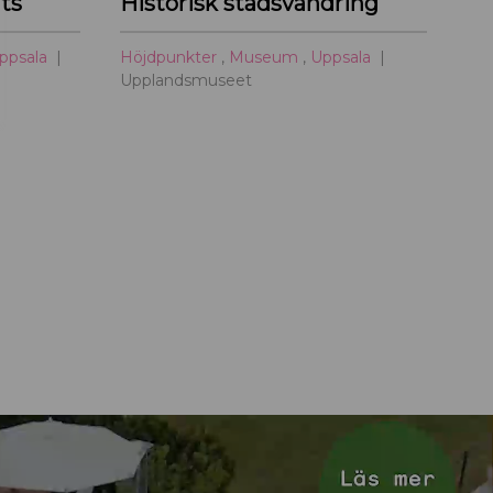
ts
Historisk stadsvandring
ppsala
Höjdpunkter
,
Museum
,
Uppsala
Upplandsmuseet