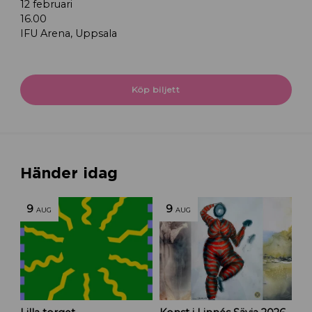
12 februari
16.00
IFU Arena, Uppsala
Köp biljett
Händer idag
9
9
AUG
AUG