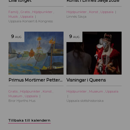
Lilla torget
Konst i Linnés Sävja 2026
Familj
,
Gratis
,
Höjdpunkter
,
Höjdpunkter
,
Konst
,
Uppsala
Musik
,
Uppsala
Linnés Sävja
Uppsala Konsert & Kongress
9
9
AUG
AUG
Primus Mortimer Pettersson
Visningar i Queens
Gratis
,
Höjdpunkter
,
Konst
,
Höjdpunkter
,
Museum
,
Uppsala
Museum
,
Uppsala
Bror Hjorths Hus
Uppsala slottshistoriska
Tillbaka till kalendern