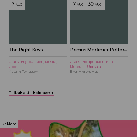
7
7
-
30
AUG
AUG
AUG
The Right Keys
Primus Mortimer Pettersson
Gratis
,
Höjdpunkter
,
Musik
,
Gratis
,
Höjdpunkter
,
Konst
,
Uppsala
Museum
,
Uppsala
Katalin Terrassen
Bror Hjorths Hus
Tillbaka till kalendern
Reklam