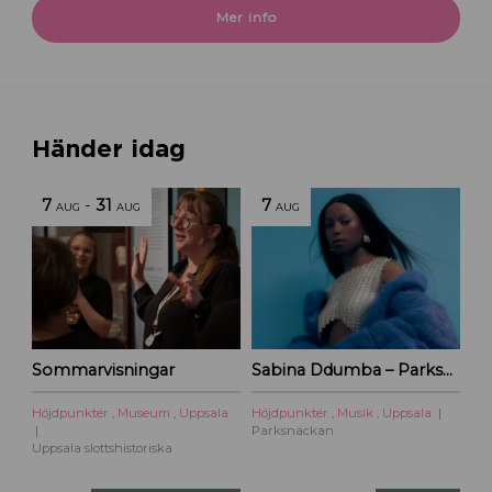
Mer info
Händer idag
7
-
31
7
AUG
AUG
AUG
Sommarvisningar
Sabina Ddumba – Parksnäckan – 2026
Höjdpunkter
,
Museum
,
Uppsala
Höjdpunkter
,
Musik
,
Uppsala
Parksnäckan
Uppsala slottshistoriska