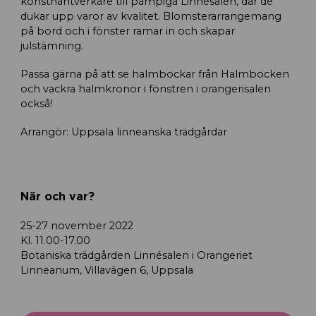
konsthantverkare till pampiga Linnésalen, där de
dukar upp varor av kvalitet. Blomsterarrangemang
på bord och i fönster ramar in och skapar
julstämning.
Passa gärna på att se halmbockar från Halmbocken
och vackra halmkronor i fönstren i orangerisalen
också!
Arrangör: Uppsala linneanska trädgårdar
När och var?
25-27 november 2022
Kl. 11.00-17.00
Botaniska trädgården Linnésalen i Orangeriet
Linneanum, Villavägen 6, Uppsala