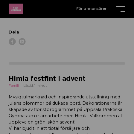
För annonsörer
Dela
Himla festfint i advent
Familj
Lästid: 1 minut
Mysig julmarknad och inspirerande utställning med
julens blommor på dukade bord. Dekorationerna är
skapade av floristprogrammet på Uppsala Praktiska
Gymnasium i samarbete med Himla. Välkommen att
uppleva en grön, skön advent!
Vi har bjudit in ett tiotal försäljare och