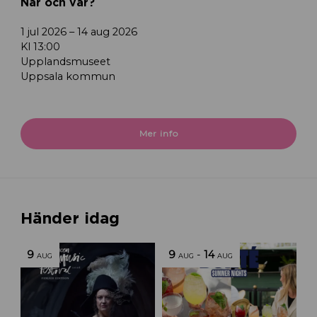
När och var?
1 jul 2026 – 14 aug 2026
Kl 13:00
Upplandsmuseet
Uppsala kommun
Mer info
Händer idag
9
9
-
14
AUG
AUG
AUG