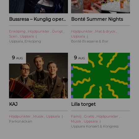
Bussresa – Kunglig operakväll vid Ulriksdal 2026
Bonté Summer Nights
Enköping
,
Höjdpunkter
,
Övrigt
,
Höjdpunkter
,
Mat & dryck
,
Scen
,
Uppsala
Uppsala
Uppsala, Enköping
Bonté Brasserie & Bar
9
9
AUG
AUG
KAJ
Lilla torget
Höjdpunkter
,
Musik
,
Uppsala
Familj
,
Gratis
,
Höjdpunkter
,
Parksnäckan
Musik
,
Uppsala
Uppsala Konsert & Kongress