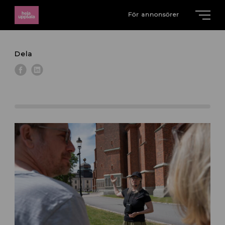
För annonsörer
Dela