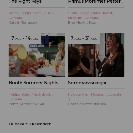
The Right Keys
Primus Mortimer Pettersson
Gratis
,
Höjdpunkter
,
Musik
,
Gratis
,
Höjdpunkter
,
Konst
,
Uppsala
Museum
,
Uppsala
Katalin Terrassen
Bror Hjorths Hus
7
-
14
7
-
31
AUG
AUG
AUG
AUG
Bonté Summer Nights
Sommarvisningar
Höjdpunkter
,
Mat & dryck
,
Höjdpunkter
,
Museum
,
Uppsala
Uppsala
Bonté Brasserie & Bar
Uppsala slottshistoriska
Tillbaka till kalendern