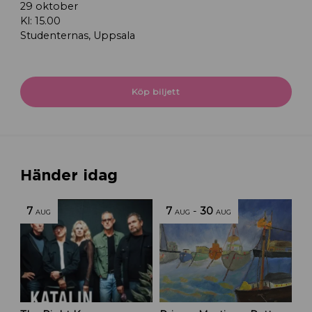
29 oktober
Kl: 15.00
Studenternas, Uppsala
Köp biljett
Händer idag
7
7
-
30
AUG
AUG
AUG