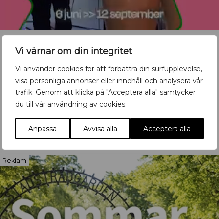
Vi värnar om din integritet
Vi använder cookies för att förbättra din surfupplevelse,
Vill du synas med ditt
visa personliga annonser eller innehåll och analysera vår
evenemang?
trafik. Genom att klicka på "Acceptera alla" samtycker
du till vår användning av cookies.
Mata in ditt event här
Anpassa
Avvisa alla
Acceptera alla
Reklam