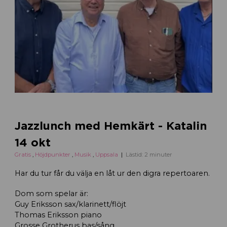
Jazzlunch med Hemkärt - Katalin
14 okt
Gratis
,
Höjdpunkter
,
Musik
,
Uppsala
Lästid: 2 minuter
Har du tur får du välja en låt ur den digra repertoaren.
Dom som spelar är:
Guy Eriksson sax/klarinett/flöjt
Thomas Eriksson piano
Grosse Grotherus bas/sång