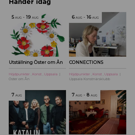
Händer idag
5
-
19
6
-
16
AUG
AUG
AUG
AUG
Utställning Öster om Ån
CONNECTIONS
Höjdpunkter
,
Konst
,
Uppsala
Höjdpunkter
,
Konst
,
Uppsala
Öster om Ån
Uppsala Konstnärsklubb
7
7
-
8
AUG
AUG
AUG