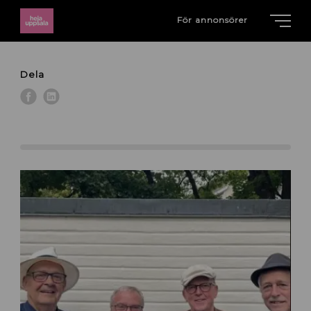
För annonsörer
Dela