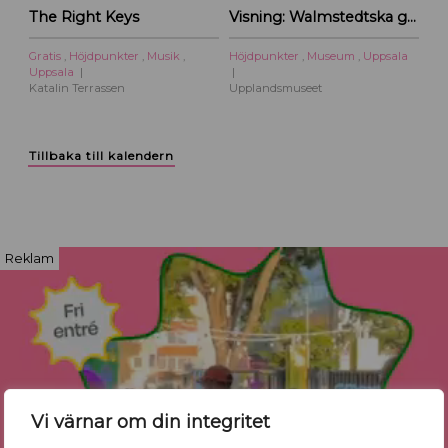
The Right Keys
Visning: Walmstedtska gården
Gratis
,
Höjdpunkter
,
Musik
,
Höjdpunkter
,
Museum
,
Uppsala
Uppsala
Katalin Terrassen
Upplandsmuseet
Tillbaka till kalendern
Reklam
Vi värnar om din integritet