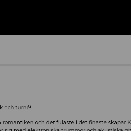
k och turné!
 romantiken och det fulaste i det finaste skapar 
 sig med elektroniska trummor och akustiska git