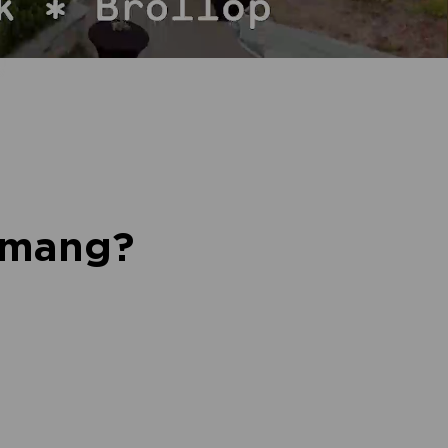
nemang?