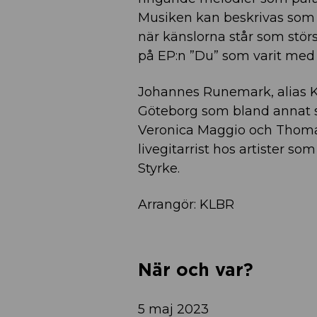
Musiken kan beskrivas som a
när känslorna står som stör
på EP:n ”Du” som varit med
Johannes Runemark, alias Ka
Göteborg som bland annat sk
Veronica Maggio och Thoma
livegitarrist hos artister s
Styrke.
Arrangör: KLBR
När och var?
5 maj 2023