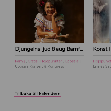
Djungelns ljud 8 aug Barnföreställning
Konst i
Familj
,
Gratis
,
Höjdpunkter
,
Uppsala
Höjdpunk
Uppsala Konsert & Kongress
Linnés Säv
Tillbaka till kalendern