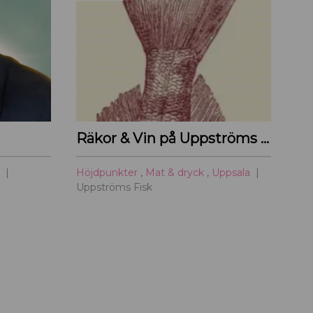
Räkor & Vin på Uppströms Fisk
a
Höjdpunkter
,
Mat & dryck
,
Uppsala
Uppströms Fisk