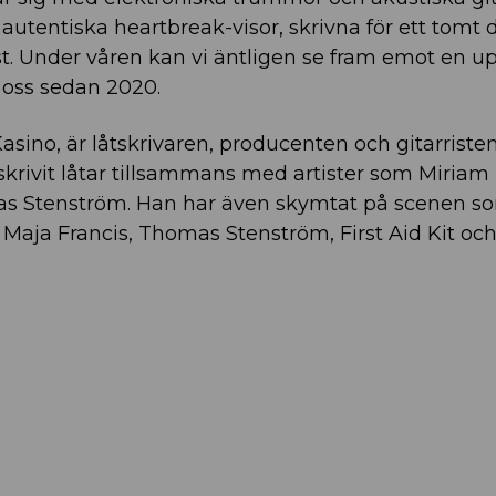
utentiska heartbreak-visor, skrivna för ett tomt 
st. Under våren kan vi äntligen se fram emot en u
 oss sedan 2020.
sino, är låtskrivaren, producenten och gitarristen
rivit låtar tillsammans med artister som Miriam 
s Stenström. Han har även skymtat på scenen s
om Maja Francis, Thomas Stenström, First Aid Kit oc