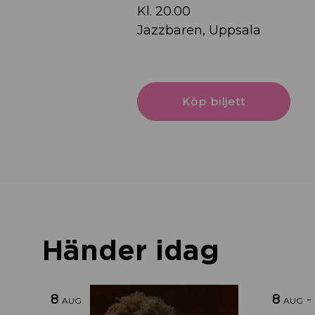
Kl. 20.00
Jazzbaren, Uppsala
Köp biljett
Händer idag
8
8
-
AUG
AUG