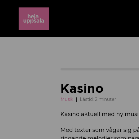
Kasino
Musik
Lästid: 2 minuter
Kasino aktuell med ny musi
Med texter som vågar sig på
ringande melodier som parar