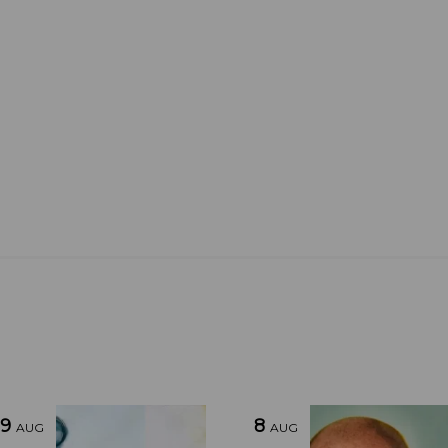
9
8
AUG
AUG