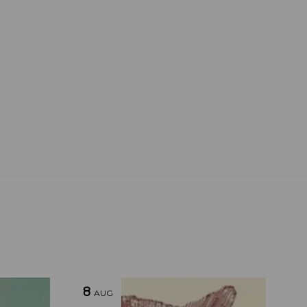
8
AUG