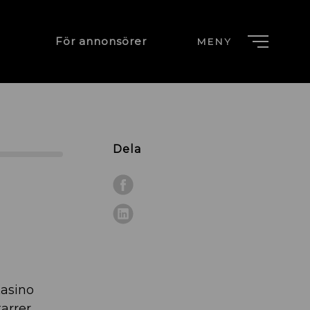
För annonsörer
MENY
Dela
Kasino
arrer.