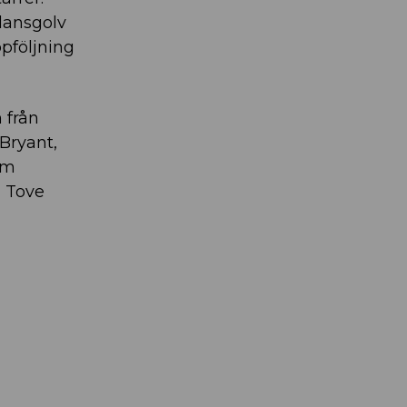
dansgolv
ppföljning
 från
Bryant,
om
h Tove