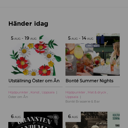
Händer idag
5
-
19
5
-
14
AUG
AUG
AUG
AUG
Utställning Öster om Ån
Bonté Summer Nights
Höjdpunkter
,
Konst
,
Uppsala
Höjdpunkter
,
Mat & dryck
,
Öster om Ån
Uppsala
Bonté Brasserie & Bar
6
6
AUG
AUG