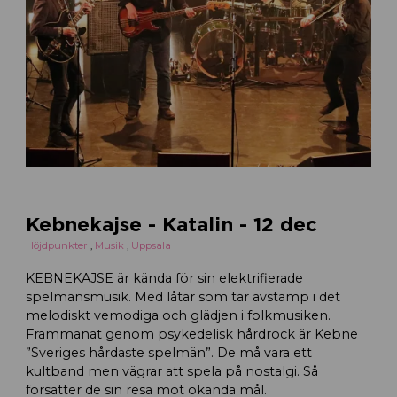
Kebnekajse - Katalin - 12 dec
Höjdpunkter
,
Musik
,
Uppsala
KEBNEKAJSE är kända för sin elektrifierade
spelmansmusik. Med låtar som tar avstamp i det
melodiskt vemodiga och glädjen i folkmusiken.
Frammanat genom psykedelisk hårdrock är Kebne
”Sveriges hårdaste spelmän”. De må vara ett
kultband men vägrar att spela på nostalgi. Så
forsätter de sin resa mot okända mål.