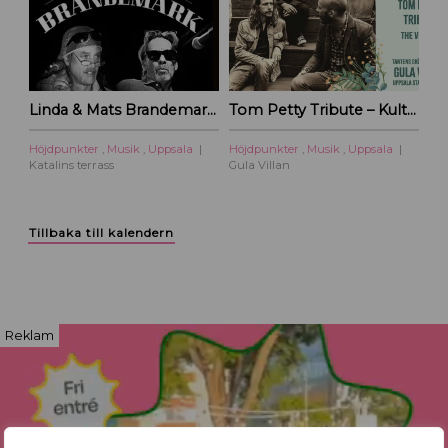
Linda & Mats Brandemark & Marc Gransten
Tom Petty Tribute – Kulturoasens sommarscen 2026
Höjdpunkter
,
Musik
,
Uppsala
Höjdpunkter
,
Musik
,
Uppsala
Katalins terrass
Gula Villan
Tillbaka till kalendern
Reklam