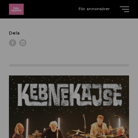
För annonsörer
Dela