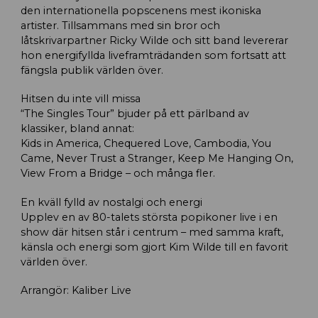
den internationella popscenens mest ikoniska
artister. Tillsammans med sin bror och
låtskrivarpartner Ricky Wilde och sitt band levererar
hon energifyllda liveframträdanden som fortsatt att
fängsla publik världen över.
Hitsen du inte vill missa
“The Singles Tour” bjuder på ett pärlband av
klassiker, bland annat:
Kids in America, Chequered Love, Cambodia, You
Came, Never Trust a Stranger, Keep Me Hanging On,
View From a Bridge – och många fler.
En kväll fylld av nostalgi och energi
Upplev en av 80-talets största popikoner live i en
show där hitsen står i centrum – med samma kraft,
känsla och energi som gjort Kim Wilde till en favorit
världen över.
Arrangör: Kaliber Live