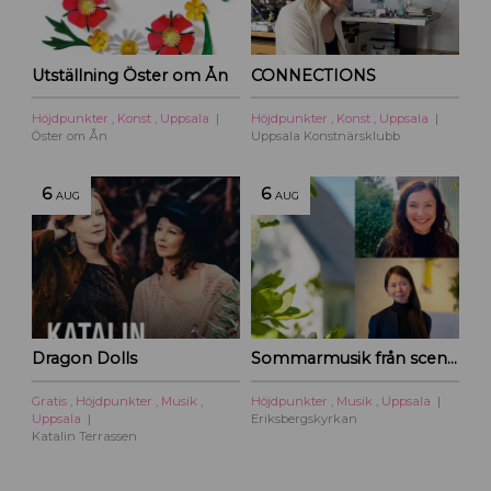
Utställning Öster om Ån
CONNECTIONS
Höjdpunkter
,
Konst
,
Uppsala
Höjdpunkter
,
Konst
,
Uppsala
Öster om Ån
Uppsala Konstnärsklubb
6
6
AUG
AUG
Dragon Dolls
Sommarmusik från scen och film
Gratis
,
Höjdpunkter
,
Musik
,
Höjdpunkter
,
Musik
,
Uppsala
Uppsala
Eriksbergskyrkan
Katalin Terrassen