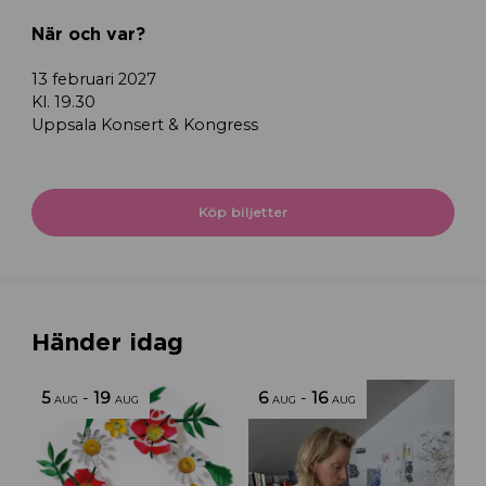
När och var?
13 februari 2027
Kl. 19.30
Uppsala Konsert & Kongress
Köp biljetter
Händer idag
5
-
19
6
-
16
AUG
AUG
AUG
AUG