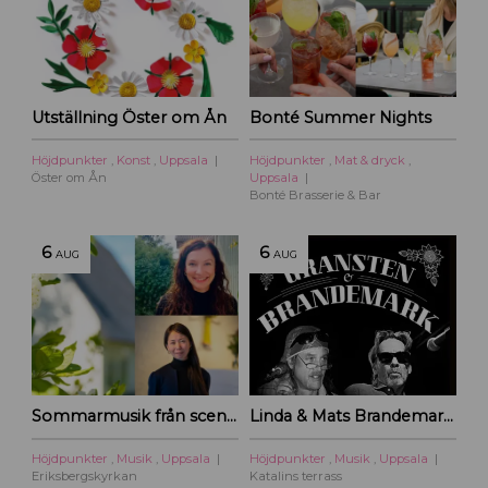
Utställning Öster om Ån
Bonté Summer Nights
Höjdpunkter
,
Konst
,
Uppsala
Höjdpunkter
,
Mat & dryck
,
Öster om Ån
Uppsala
Bonté Brasserie & Bar
6
6
AUG
AUG
Sommarmusik från scen och film
Linda & Mats Brandemark & Marc Gransten
Höjdpunkter
,
Musik
,
Uppsala
Höjdpunkter
,
Musik
,
Uppsala
Eriksbergskyrkan
Katalins terrass