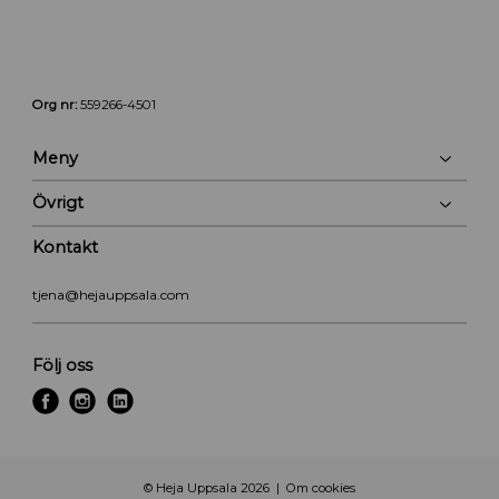
Org nr:
559266-4501
Meny
Övrigt
Kontakt
tjena@hejauppsala.com
Följ oss
f
i
l
a
n
i
c
s
n
e
t
k
© Heja Uppsala 2026
Om cookies