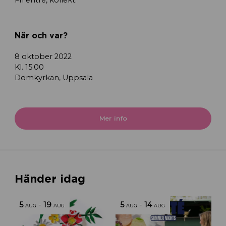
När och var?
8 oktober 2022
Kl. 15.00
Domkyrkan, Uppsala
Mer info
Händer idag
5
-
19
5
-
14
AUG
AUG
AUG
AUG