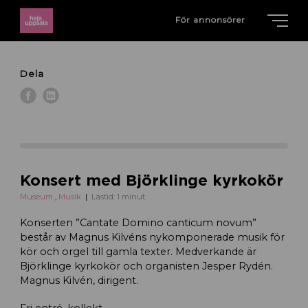
För annonsörer
Dela
Konsert med Björklinge kyrkokör
Museum
,
Musik
Lästid: 1 minut
Konserten ”Cantate Domino canticum novum”
består av Magnus Kilvéns nykomponerade musik för
kör och orgel till gamla texter. Medverkande är
Björklinge kyrkokör och organisten Jesper Rydén.
Magnus Kilvén, dirigent.
Fri entré, kollekt.