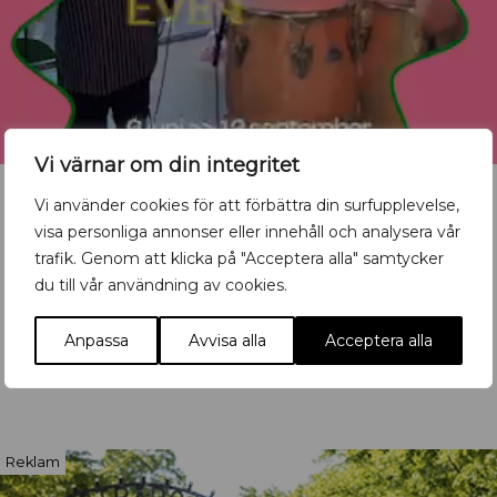
Vi värnar om din integritet
Vi använder cookies för att förbättra din surfupplevelse,
visa personliga annonser eller innehåll och analysera vår
trafik. Genom att klicka på "Acceptera alla" samtycker
Vill du synas med ditt
du till vår användning av cookies.
evenemang?
Anpassa
Avvisa alla
Acceptera alla
Mata in ditt event här
Reklam