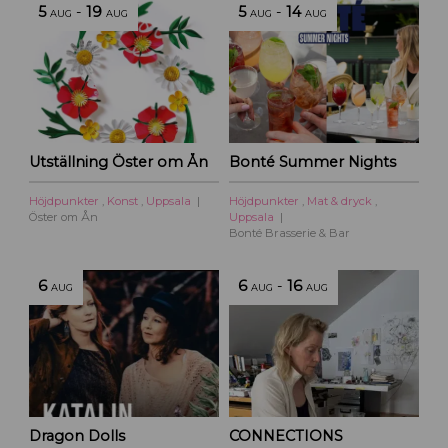
5
-
19
5
-
14
AUG
AUG
AUG
AUG
Utställning Öster om Ån
Bonté Summer Nights
Höjdpunkter
,
Konst
,
Uppsala
Höjdpunkter
,
Mat & dryck
,
Öster om Ån
Uppsala
Bonté Brasserie & Bar
6
6
-
16
AUG
AUG
AUG
Dragon Dolls
CONNECTIONS