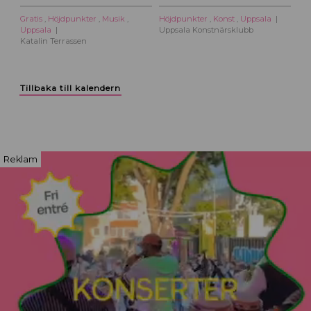
Gratis
,
Höjdpunkter
,
Musik
,
Höjdpunkter
,
Konst
,
Uppsala
Uppsala
Uppsala Konstnärsklubb
Katalin Terrassen
Tillbaka till kalendern
Reklam