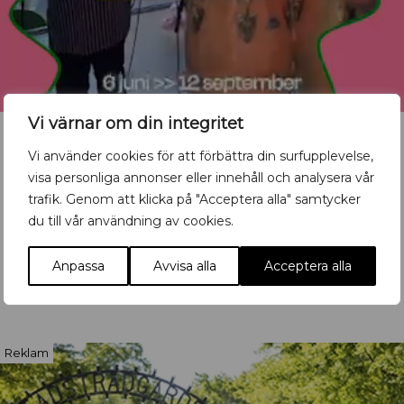
Vi värnar om din integritet
Vi använder cookies för att förbättra din surfupplevelse,
visa personliga annonser eller innehåll och analysera vår
Vill du synas med ditt
trafik. Genom att klicka på "Acceptera alla" samtycker
du till vår användning av cookies.
evenemang?
Mata in ditt event här
Anpassa
Avvisa alla
Acceptera alla
Reklam