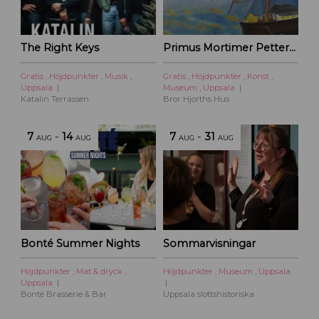
The Right Keys
Primus Mortimer Pettersson
Gratis
,
Höjdpunkter
,
Musik
,
Gratis
,
Höjdpunkter
,
Konst
,
Uppsala
Museum
,
Uppsala
Katalin Terrassen
Bror Hjorths Hus
7
-
14
7
-
31
AUG
AUG
AUG
AUG
Bonté Summer Nights
Sommarvisningar
Höjdpunkter
,
Mat & dryck
,
Höjdpunkter
,
Museum
,
Uppsala
Uppsala
Bonté Brasserie & Bar
Uppsala slottshistoriska