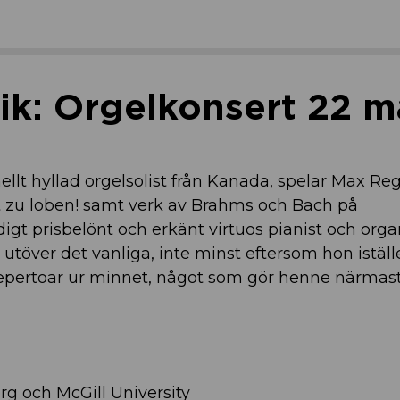
k: Orgelkonsert 22 m
ellt hyllad orgelsolist från Kanada, spelar Max Re
tt zu loben! samt verk av Brahms och Bach på
gt prisbelönt och erkänt virtuos pianist och organ
över det vanliga, inte minst eftersom hon iställe
 repertoar ur minnet, något som gör henne närmast
rg och McGill University