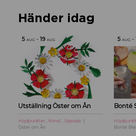
Händer idag
5
-
19
5
-
AUG
AUG
AUG
Utställning Öster om Ån
Bonté 
Höjdpunkter
,
Konst
,
Uppsala
Höjdpunk
Öster om Ån
Bonté Bras