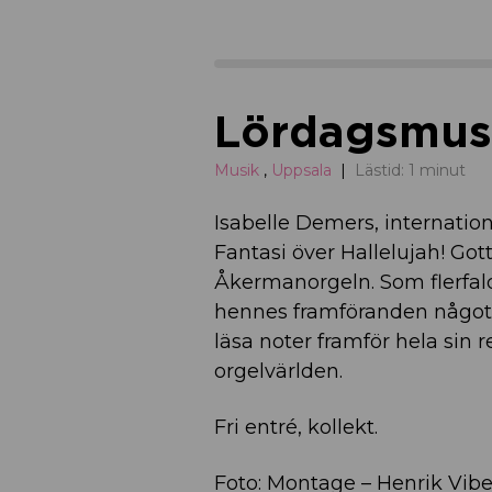
Lördagsmusi
Musik
,
Uppsala
Lästid: 1 minut
Isabelle Demers, internation
Fantasi över Hallelujah! Go
Åkermanorgeln. Som flerfaldi
hennes framföranden något ut
läsa noter framför hela sin
orgelvärlden.
Fri entré, kollekt.
Foto: Montage – Henrik Vibe