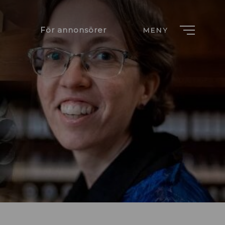
För annonsörer
MENY