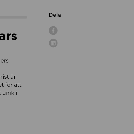
Dela
ars
gers
ist är
t för att
 unik i