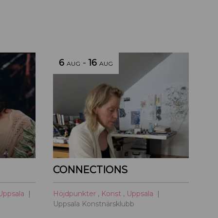
6
-
16
AUG
AUG
CONNECTIONS
Uppsala
Höjdpunkter
,
Konst
,
Uppsala
Uppsala Konstnärsklubb