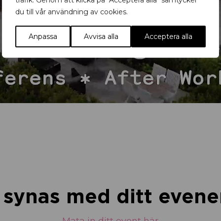
trafik. Genom att klicka på "Acceptera alla" samtycker
du till vår användning av cookies.
Anpassa
Avvisa alla
Acceptera alla
u synas med ditt eve