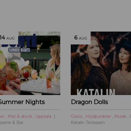
14
6
AUG
AUG
Summer Nights
Dragon Dolls
ter
,
Mat & dryck
,
Uppsala
Gratis
,
Höjdpunkter
,
Musik
,
serie & Bar
Katalin Terrassen