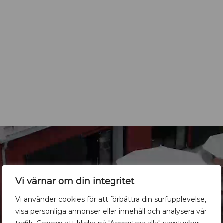
Vi värnar om din integritet
Vi använder cookies för att förbättra din surfupplevelse,
visa personliga annonser eller innehåll och analysera vår