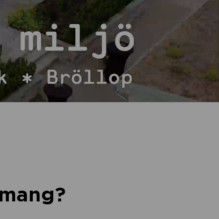
nemang?