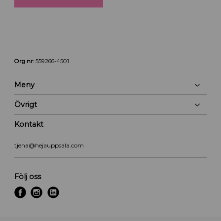
Org nr:
559266-4501
Meny
Övrigt
Kontakt
tjena@hejauppsala.com
Följ oss
f
i
l
a
n
i
c
s
n