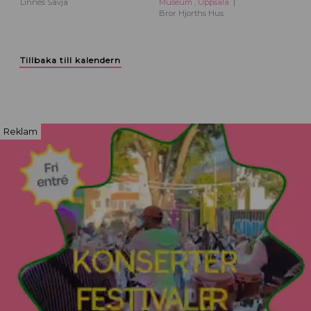
Linnés Sävja
Museum
,
Uppsala
Bror Hjorths Hus
Tillbaka till kalendern
Reklam