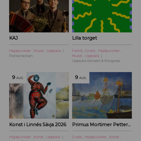
KAJ
Lilla torget
Höjdpunkter
,
Musik
,
Uppsala
Familj
,
Gratis
,
Höjdpunkter
,
Parksnäckan
Musik
,
Uppsala
Uppsala Konsert & Kongress
9
9
AUG
AUG
Konst i Linnés Sävja 2026
Primus Mortimer Pettersson
Höjdpunkter
,
Konst
,
Uppsala
Gratis
,
Höjdpunkter
,
Konst
,