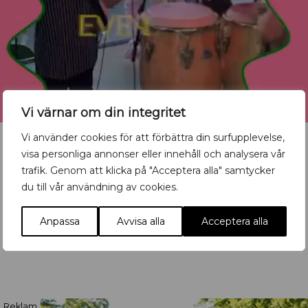
Vi värnar om din integritet
Vi använder cookies för att förbättra din surfupplevelse,
visa personliga annonser eller innehåll och analysera vår
trafik. Genom att klicka på "Acceptera alla" samtycker
du till vår användning av cookies.
Vill du synas med ditt
evenemang?
Anpassa
Avvisa alla
Acceptera alla
Mata in ditt event här
Reklam