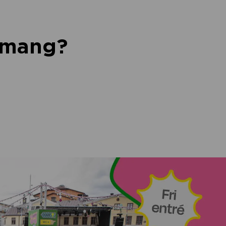
nemang?