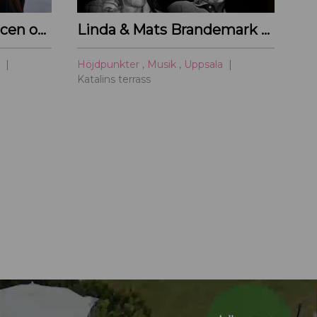
Sommarmusik från scen och film
Linda & Mats Brandemark & Marc Gransten
a
Höjdpunkter
,
Musik
,
Uppsala
Katalins terrass