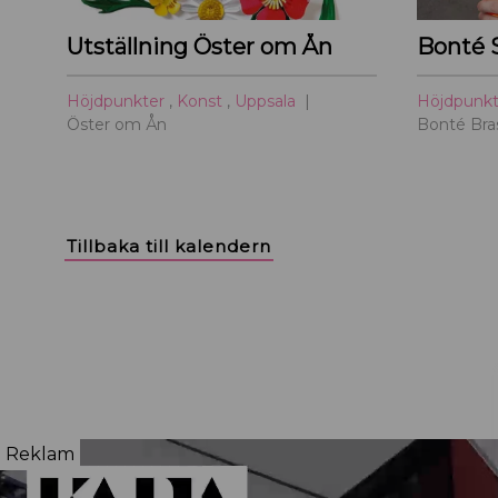
Utställning Öster om Ån
Bonté 
Höjdpunkter
,
Konst
,
Uppsala
Höjdpunk
Öster om Ån
Bonté Bras
Tillbaka till kalendern
Reklam