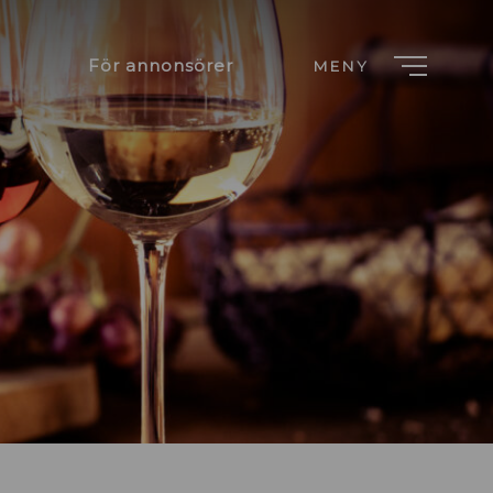
För annonsörer
MENY