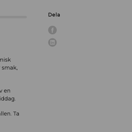
Dela
misk
v smak,
v en
iddag.
llen. Ta