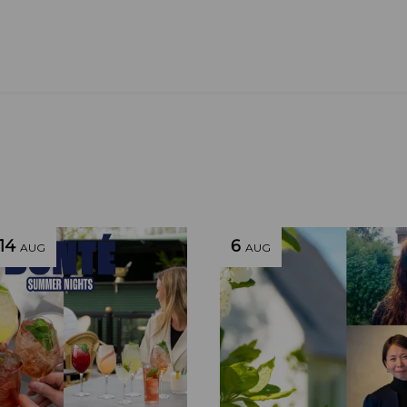
14
6
AUG
AUG