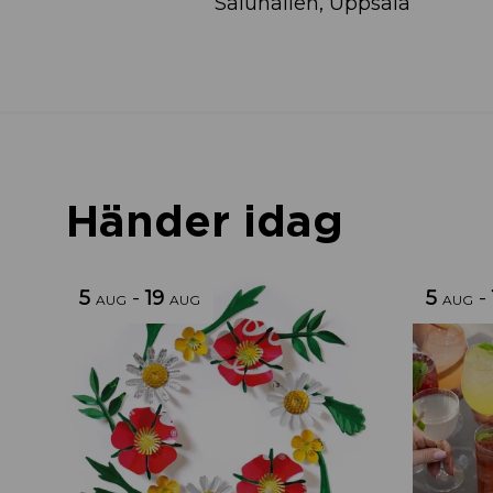
Saluhallen, Uppsala
Händer idag
5
-
19
5
-
AUG
AUG
AUG