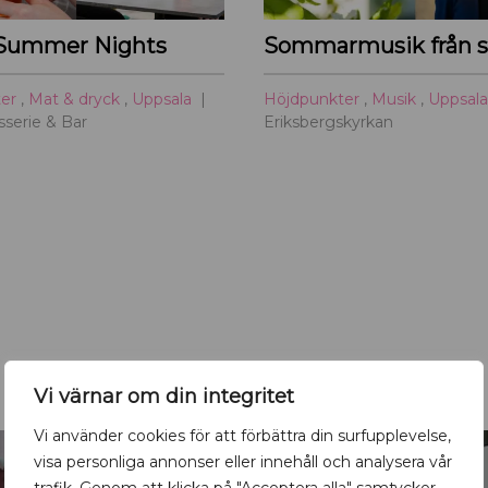
Summer Nights
ter
,
Mat & dryck
,
Uppsala
Höjdpunkter
,
Musik
,
Uppsal
serie & Bar
Eriksbergskyrkan
Vi värnar om din integritet
Vi använder cookies för att förbättra din surfupplevelse,
visa personliga annonser eller innehåll och analysera vår