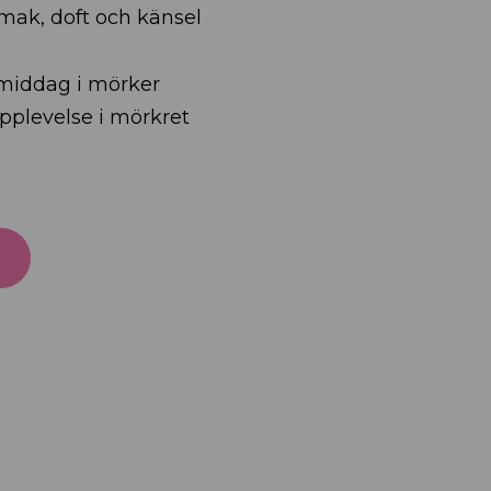
smak, doft och känsel
smiddag i mörker
plevelse i mörkret