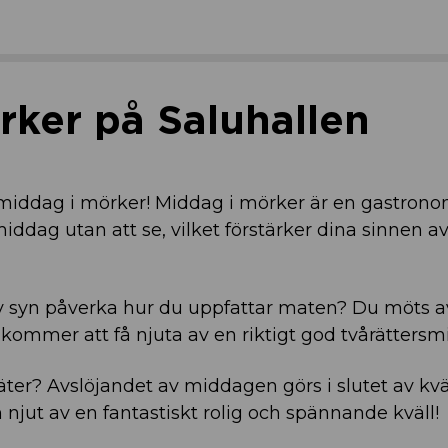
rker på Saluhallen
iddag i mörker! Middag i mörker är en gastrono
iddag utan att se, vilket förstärker dina sinnen a
syn påverka hur du uppfattar maten? Du möts a
 kommer att få njuta av en riktigt god tvårättersm
 äter? Avslöjandet av middagen görs i slutet av kvä
njut av en fantastiskt rolig och spännande kväll!