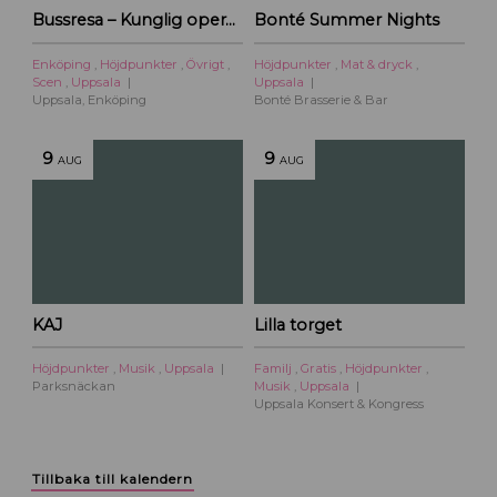
Bussresa – Kunglig operakväll vid Ulriksdal 2026
Bonté Summer Nights
Enköping
,
Höjdpunkter
,
Övrigt
,
Höjdpunkter
,
Mat & dryck
,
Scen
,
Uppsala
Uppsala
Uppsala, Enköping
Bonté Brasserie & Bar
9
9
AUG
AUG
KAJ
Lilla torget
Höjdpunkter
,
Musik
,
Uppsala
Familj
,
Gratis
,
Höjdpunkter
,
Parksnäckan
Musik
,
Uppsala
Uppsala Konsert & Kongress
Tillbaka till kalendern