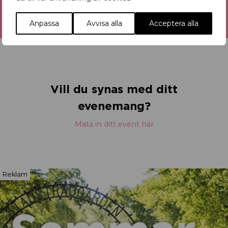
Anpassa
Avvisa alla
Acceptera alla
Vill du synas med ditt
evenemang?
Mata in ditt event här
Reklam