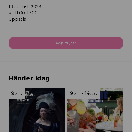
19 augusti 2023
Kl. 11.00-17.00
Uppsala
Köp biljett
Händer idag
9
9
-
14
AUG
AUG
AUG