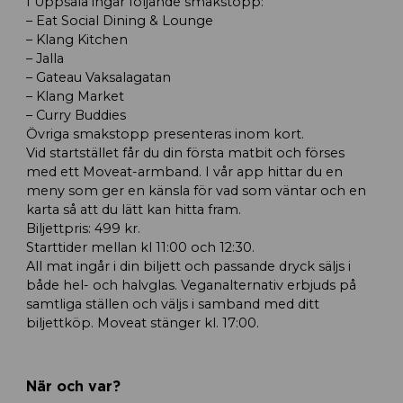
I Uppsala ingår följande smakstopp:
– Eat Social Dining & Lounge
– Klang Kitchen
– Jalla
– Gateau Vaksalagatan
– Klang Market
– Curry Buddies
Övriga smakstopp presenteras inom kort.
Vid startstället får du din första matbit och förses
med ett Moveat-armband. I vår app hittar du en
meny som ger en känsla för vad som väntar och en
karta så att du lätt kan hitta fram.
Biljettpris: 499 kr.
Starttider mellan kl 11:00 och 12:30.
All mat ingår i din biljett och passande dryck säljs i
både hel- och halvglas. Veganalternativ erbjuds på
samtliga ställen och väljs i samband med ditt
biljettköp. Moveat stänger kl. 17:00.
När och var?