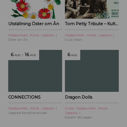
Utställning Öster om Ån
Tom Petty Tribute – Kulturoasens sommarscen 2026
Höjdpunkter
,
Konst
,
Uppsala
Höjdpunkter
,
Musik
,
Uppsala
Öster om Ån
Gula Villan
6
-
16
6
AUG
AUG
AUG
CONNECTIONS
Dragon Dolls
Höjdpunkter
,
Konst
,
Uppsala
Gratis
,
Höjdpunkter
,
Musik
,
Uppsala Konstnärsklubb
Uppsala
Katalin Terrassen