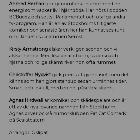
Ahmed Berhan
gör genomtänkt humor med en
energi som väcker liv i hjärndöda. Har hörs i podden
BCBuddz och setts i Parlamentet och otaliga andra
tv-program. Han är en av Stockholms flitigaste
komiker och senaste åren har han kunnat ses runt
om i landet i succéturnén Semst.
Kirsty Armstrong
älskar verkligen scenen och vi
älskar henne. Med lika delar charm, supersnabb
hjärna och roliga skämt river hon ofta rummet.
Christoffer Nyqvist
gick precis ut gymnasiet men det
känns som han gjort standup sedan urminnes tider.
Smart och lekfull, med en hel påse bra skämt.
Agnes Hirdwall
är komiker och skådespelare och är
ett av de nya lovande namnen från Stockholm.
Agnes driver också humorklubben Fat Cat Comedy
på Scalateatern.
Arrangör: Oslipat