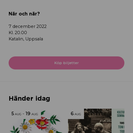
När och när?
7 december 2022
Kl. 20.00
Katalin, Uppsala
Köp biljetter
Händer idag
5
-
19
6
AUG
AUG
AUG