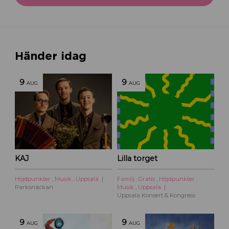
Händer idag
9
9
AUG
AUG
KAJ
Lilla torget
Höjdpunkter
,
Musik
,
Uppsala
Familj
,
Gratis
,
Höjdpunkter
,
Parksnäckan
Musik
,
Uppsala
Uppsala Konsert & Kongress
9
9
AUG
AUG