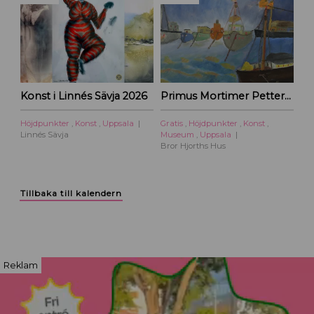
Konst i Linnés Sävja 2026
Primus Mortimer Pettersson
Höjdpunkter
,
Konst
,
Uppsala
Gratis
,
Höjdpunkter
,
Konst
,
Linnés Sävja
Museum
,
Uppsala
Bror Hjorths Hus
Tillbaka till kalendern
Reklam