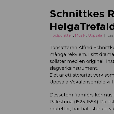
Schnittkes 
HelgaTrefal
Höjdpunkter
,
Musik
,
Uppsala
Läs
Tonsättaren Alfred Schnittk
många rekviem. I sitt drama
solister med en originell in
slagverksinstrument.
Det är ett storartat verk s
Uppsala Vokalensemble vill v
Dessutom framförs körmusik
Palestrina (1525-1594). Pale
motetter, har haft stor bet