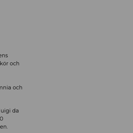
ens
 kör och
ymnia och
uigi da
50
en.