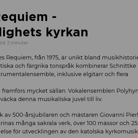
Requiem -
dighets kyrkan
tid: 2 minuter
es Requiem, från 1975, är unikt bland musikhistori
tiska och färgrika tonspråk kombinerar Schnittke
strumentalensemble, inklusive elgitarr och flera
om framförs mycket sällan. Vokalensemblen Polyh
äcka denna musikaliska juvel till liv.
 av 500-årsjubilaren och mästaren Giovanni Pierl
strinas många sakrala verk, över 100 mässor och 2
ydelse för utvecklingen av den katolska kyrkomusik