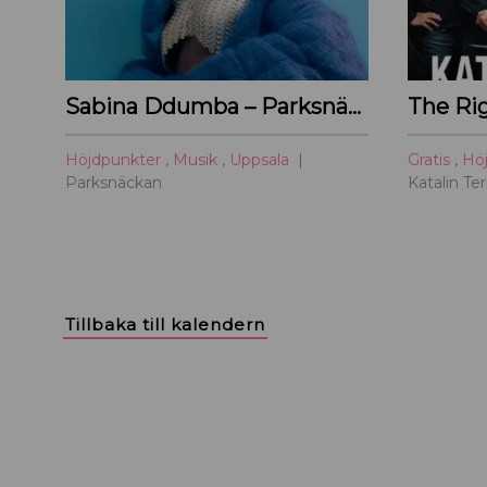
Sabina Ddumba – Parksnäckan – 2026
The Ri
Höjdpunkter
,
Musik
,
Uppsala
Gratis
,
Hö
Parksnäckan
Katalin Te
Tillbaka till kalendern