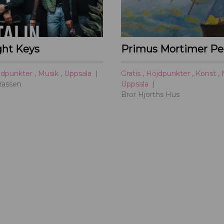
ght Keys
jdpunkter
,
Musik
,
Uppsala
Gratis
,
Höjdpunkter
,
Konst
,
rrassen
Uppsala
Bror Hjorths Hus