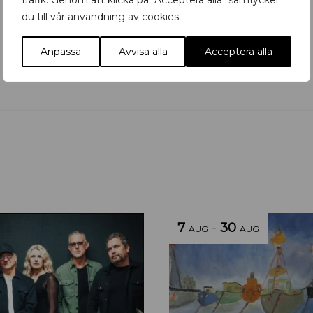
trafik. Genom att klicka på "Acceptera alla" samtycker
du till vår användning av cookies.
Anpassa
Avvisa alla
Acceptera alla
7
-
30
AUG
AUG