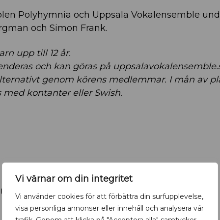
len Polyhymnia och Uppsala Vokalensemble und
ergman och Simon Frank.
arn upp till 12 år.
enderas och kan göras på uppsalavokalensemble.se
alternativt genom körens medlemmar. I mån av pl
s med kontanter eller Swish.
Vi värnar om din integritet
, Uppsala
Vi använder cookies för att förbättra din surfupplevelse,
visa personliga annonser eller innehåll och analysera vår