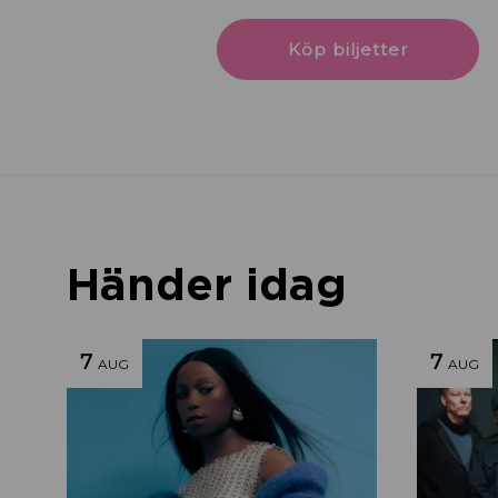
Köp biljetter
Händer idag
7
7
AUG
AUG