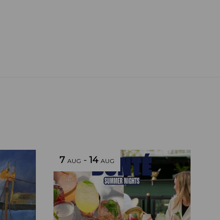
7
-
14
AUG
AUG