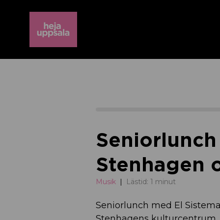
Seniorlunch
Stenhagen o
Musik
Lästid: 1 minut
Seniorlunch med El Sistema
Stenhagens kulturcentrum.