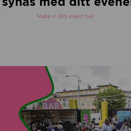
u synas med ditt eve
Mata in ditt event här