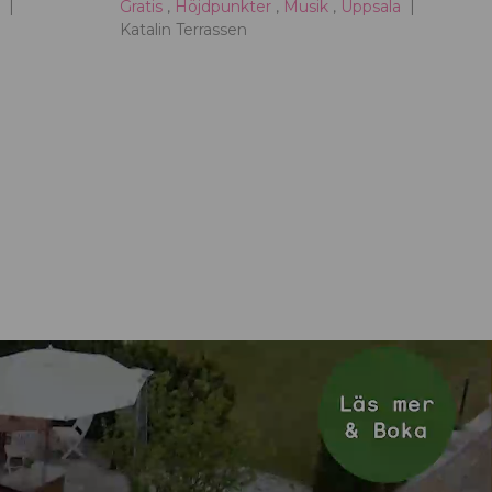
a
Gratis
,
Höjdpunkter
,
Musik
,
Uppsala
Katalin Terrassen