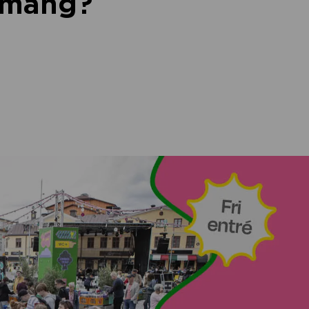
nemang?