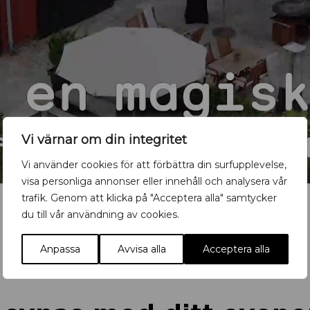
Vi värnar om din integritet
Vi använder cookies för att förbättra din surfupplevelse,
visa personliga annonser eller innehåll och analysera vår
trafik. Genom att klicka på "Acceptera alla" samtycker
du till vår användning av cookies.
Anpassa
Avvisa alla
Acceptera alla