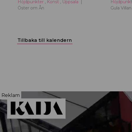
Höjdpunkter
,
Konst
,
Uppsala
Höjdpunk
Öster om Ån
Gula Villan
Tillbaka till kalendern
Reklam