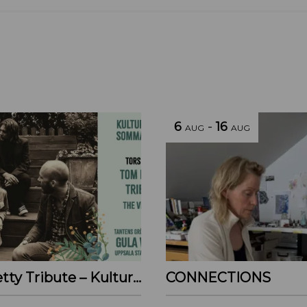
6
-
16
AUG
AUG
Tom Petty Tribute – Kulturoasens sommarscen 2026
CONNECTIONS