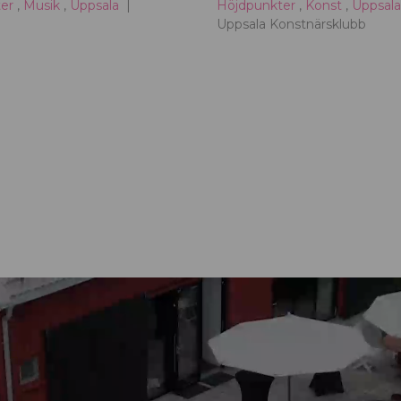
ter
,
Musik
,
Uppsala
Höjdpunkter
,
Konst
,
Uppsal
Uppsala Konstnärsklubb