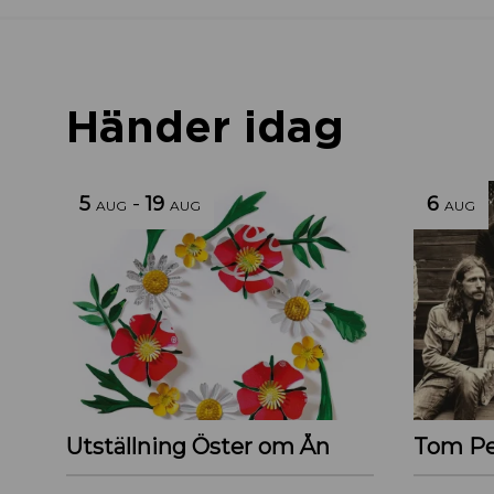
Händer idag
5
-
19
6
AUG
AUG
AUG
Utställning Öster om Ån