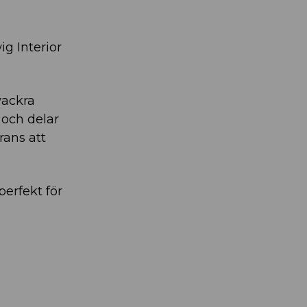
g Interior
vackra
 och delar
rans att
perfekt för