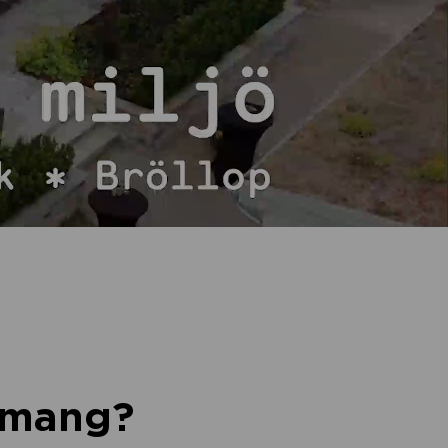
nemang?