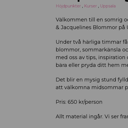
Höjdpunkter
,
Kurser
,
Uppsala
Välkommen till en somrig o
& Jacquelines Blommor på 
Under två härliga timmar f
blommor, sommarkänsla och 
med oss av tips, inspiration
bära eller pryda ditt hem m
Det blir en mysig stund fyll
att välkomna midsommar på
Pris: 650 kr/person
Allt material ingår. Vi ser 