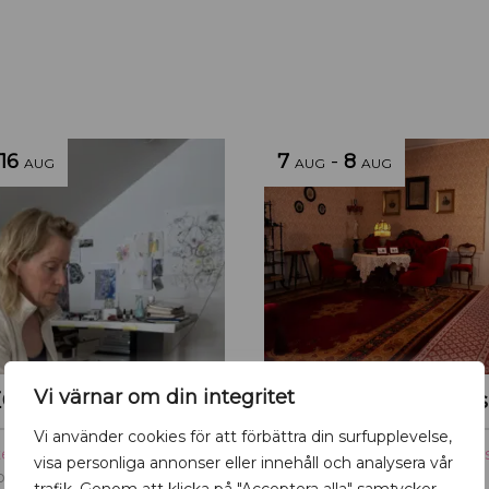
16
7
-
8
AUG
AUG
AUG
Vi värnar om din integritet
CTIONS
Vi använder cookies för att förbättra din surfupplevelse,
ter
,
Konst
,
Uppsala
Höjdpunkter
,
Museum
,
Upp
visa personliga annonser eller innehåll och analysera vår
onstnärsklubb
Upplandsmuseet