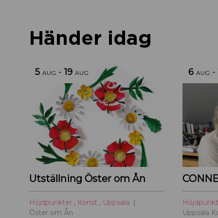
Händer idag
5
-
19
6
-
AUG
AUG
AUG
Utställning Öster om Ån
CONNE
Höjdpunkter
,
Konst
,
Uppsala
Höjdpunk
Öster om Ån
Uppsala K