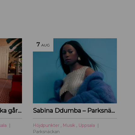
7
AUG
Visning: Walmstedtska gården
Sabina Ddumba – Parksnäckan – 2026
sala
Höjdpunkter
,
Musik
,
Uppsala
Parksnäckan