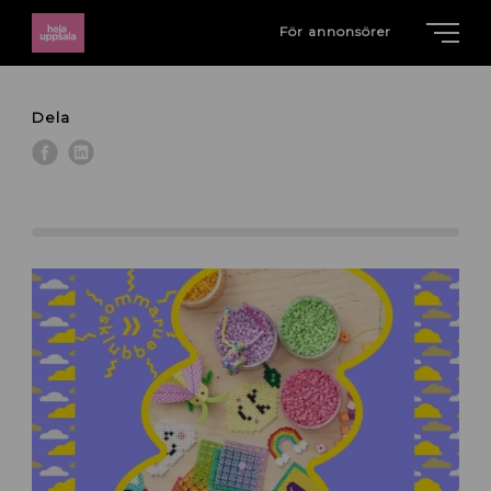
För annonsörer
Dela