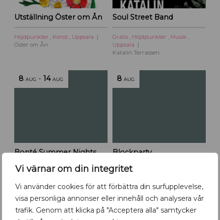
Utställning Öster om Ån
Soul Street Band
Höjdpunkter
,
Konst
,
Uppsala
Gratis
,
Höjdpunkter
,
Musik
,
Öster om Ån
Uppsala
Katalin Terrassen
8
-
14
8
AUG
AUG
AUG
Bonté Summer Nights
Blockparty
Vi värnar om din integritet
Höjdpunkter
,
Mat & dryck
,
Gratis
,
Höjdpunkter
,
Uppsala
Uppsala
Uppsala Konsert & Kongress
Vi använder cookies för att förbättra din surfupplevelse,
Bonté Brasserie & Bar
visa personliga annonser eller innehåll och analysera vår
trafik. Genom att klicka på "Acceptera alla" samtycker