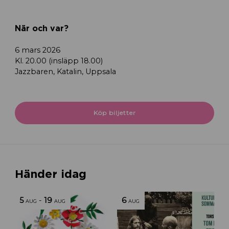
När och var?
6 mars 2026
Kl. 20.00 (insläpp 18.00)
Jazzbaren, Katalin, Uppsala
Köp biljetter
Händer idag
5
-
19
6
AUG
AUG
AUG