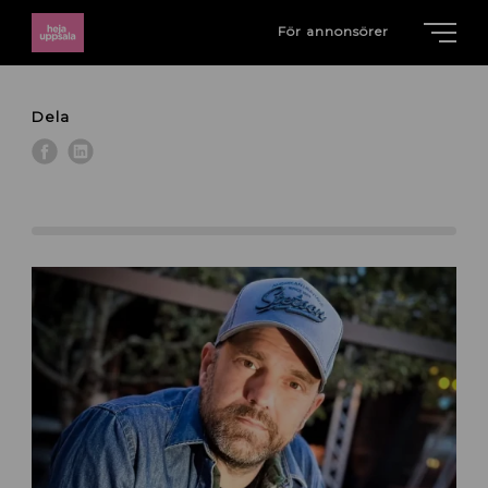
För annonsörer
Dela