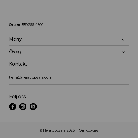
Org nr:
559266-4501
Meny
Övrigt
Kontakt
tjena@hejauppsala.com
Följ oss
f
i
l
a
n
i
c
s
n
e
t
k
© Heja Uppsala 2026
Om cookies
b
a
e