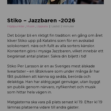
Stiko – Jazzbaren -2026
Höjdpunkter
,
Musik
,
Uppsala
Lästid: 2 minuter
Det börjar bli en riktigt fin tradition: en gång om året
kliver Stiko upp på Katalins scen för en avskalad
solokonsert. nära och fullt av alla sorters känslor.
Konserten görs i mysiga Jazzbaren, vilket innebär ett
begränsat antal platser. Säkra din biljett i tid!
Stiko Per Larsson är en av Sveriges mest älskade
liveartister – en låtskrivare som under många år har
fått publiken att känna sig sedda, berörda och
delaktiga. Han har aldrig jagat genvägar, utan byggt
sin publik genom närvaro, nyfikenhet och musik
som hittar hela vägen in.
Matgästerna ska vara på plats senast kl 19. Efter kl 19
lämnas platserna vidare till andra gäster.