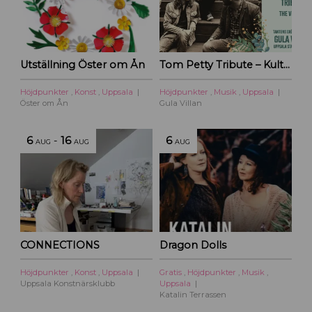
Utställning Öster om Ån
Tom Petty Tribute – Kulturoasens sommarscen 2026
Höjdpunkter
,
Konst
,
Uppsala
Höjdpunkter
,
Musik
,
Uppsala
Öster om Ån
Gula Villan
6
-
16
6
AUG
AUG
AUG
CONNECTIONS
Dragon Dolls
Höjdpunkter
,
Konst
,
Uppsala
Gratis
,
Höjdpunkter
,
Musik
,
Uppsala Konstnärsklubb
Uppsala
Katalin Terrassen