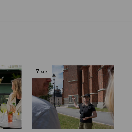
7
AUG