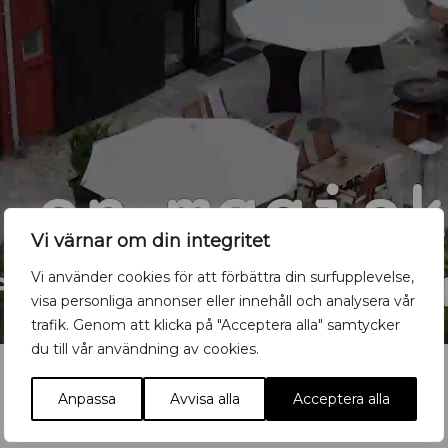
Vi värnar om din integritet
Vi använder cookies för att förbättra din surfupplevelse,
visa personliga annonser eller innehåll och analysera vår
trafik. Genom att klicka på "Acceptera alla" samtycker
du till vår användning av cookies.
Anpassa
Avvisa alla
Acceptera alla