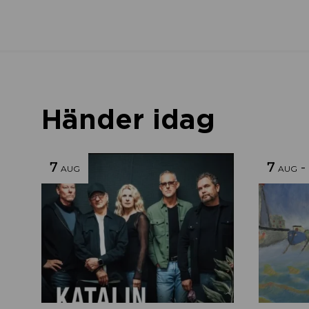
Händer idag
7
7
-
AUG
AUG