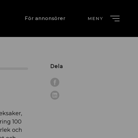
För annonsörer
MENY
Dela
leksaker,
ring 100
orlek och