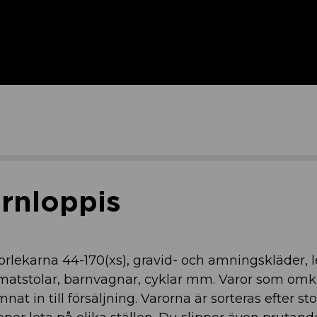
arnloppis
torlekarna 44-170(xs), gravid- och amningskläder, 
, matstolar, barnvagnar, cyklar mm. Varor som omk
nat in till försäljning. Varorna är sorteras efter st