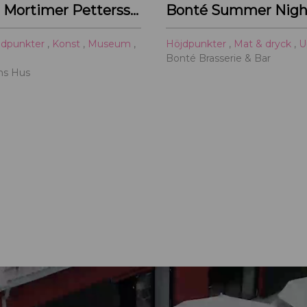
Primus Mortimer Pettersson
Bonté Summer Nigh
jdpunkter
,
Konst
,
Museum
,
Höjdpunkter
,
Mat & dryck
,
U
Bonté Brasserie & Bar
ths Hus