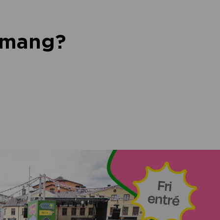
nemang?