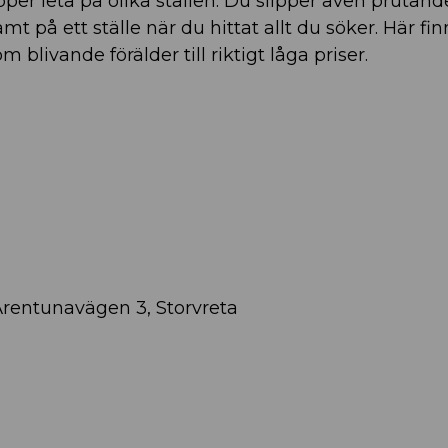
ipper leta på olika ställen. Du slipper även prutan
mt på ett ställe när du hittat allt du söker. Här fin
 blivande förälder till riktigt låga priser.
Ärentunavägen 3, Storvreta