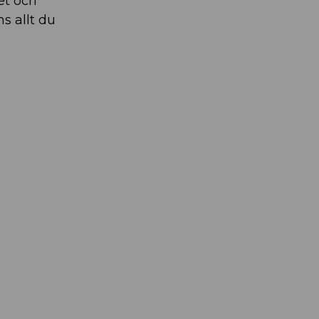
det och
ns allt du