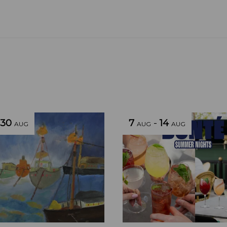
30
7
-
14
AUG
AUG
AUG