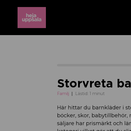
Storvreta b
Familj
Lästid: 1 minut
Här hittar du barnkläder i s
böcker, skor, babytillbehör
säljare har prismärkt och läm