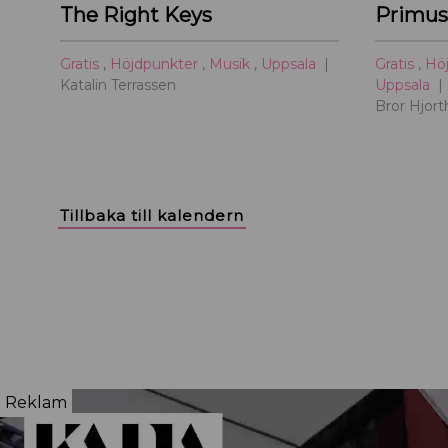
The Right Keys
Gratis
,
Höjdpunkter
,
Musik
,
Uppsala
Gratis
,
Hö
Katalin Terrassen
Uppsala
Bror Hjor
Tillbaka till kalendern
Reklam