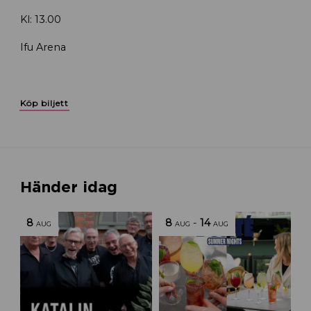
Kl: 13.00
Ifu Arena
Köp biljett
Händer idag
8
8
-
14
AUG
AUG
AUG