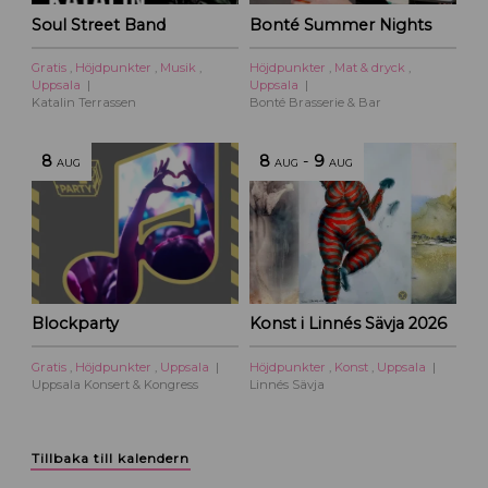
Soul Street Band
Bonté Summer Nights
Gratis
,
Höjdpunkter
,
Musik
,
Höjdpunkter
,
Mat & dryck
,
Uppsala
Uppsala
Katalin Terrassen
Bonté Brasserie & Bar
8
8
-
9
AUG
AUG
AUG
Blockparty
Konst i Linnés Sävja 2026
Gratis
,
Höjdpunkter
,
Uppsala
Höjdpunkter
,
Konst
,
Uppsala
Uppsala Konsert & Kongress
Linnés Sävja
Tillbaka till kalendern