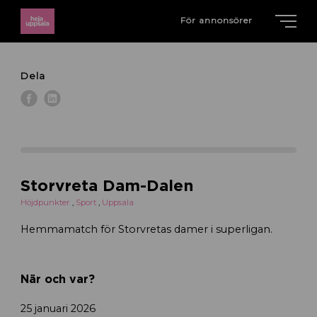
För annonsörer
Dela
Storvreta Dam-Dalen
Höjdpunkter
,
Sport
,
Uppsala
Hemmamatch för Storvretas damer i superligan.
När och var?
25 januari 2026