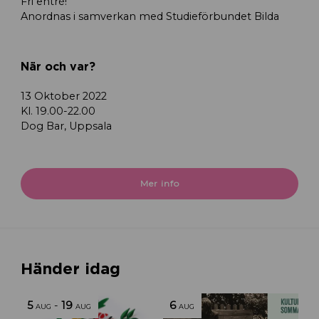
Fri entré!
Anordnas i samverkan med Studieförbundet Bilda
När och var?
13 Oktober 2022
Kl. 19.00-22.00
Dog Bar, Uppsala
Mer info
Händer idag
5
-
19
6
AUG
AUG
AUG