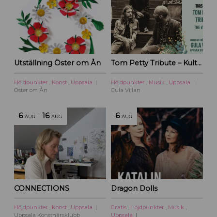
Utställning Öster om Ån
Tom Petty Tribute – Kulturoasens sommarscen 2026
Höjdpunkter
,
Konst
,
Uppsala
Höjdpunkter
,
Musik
,
Uppsala
Öster om Ån
Gula Villan
6
-
16
6
AUG
AUG
AUG
CONNECTIONS
Dragon Dolls
Höjdpunkter
,
Konst
,
Uppsala
Gratis
,
Höjdpunkter
,
Musik
,
Uppsala Konstnärsklubb
Uppsala