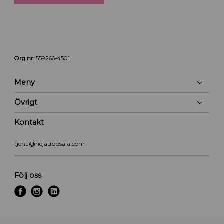
Org nr:
559266-4501
Meny
Övrigt
Kontakt
tjena@hejauppsala.com
Följ oss
f
i
l
a
n
i
c
s
n