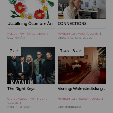
Utställning Öster om Ån
CONNECTIONS
Höjdpunkter
,
Konst
,
Uppsala
Höjdpunkter
,
Konst
,
Uppsala
Öster om Ån
Uppsala Konstnärsklubb
7
7
-
8
AUG
AUG
AUG
The Right Keys
Visning: Walmstedtska gården
Gratis
,
Höjdpunkter
,
Musik
,
Höjdpunkter
,
Museum
,
Uppsala
Uppsala
Katalin Terrassen
Upplandsmuseet