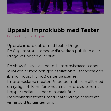
Uppsala improklubb med Teater
Höjdpunkter
,
Scen
,
Uppsala
Uppsala improklubb med Teater Prego
En ösig improteatershow där varken publiken eller
Prego vet början eller slut.
En show full av kvickhet och improviserade scener.
Publiken är med och ger inspiration till scenerna och
ibland (högst frivilligt) deltar på scenen.
Impromästarna i Teater Prego ger publiken allt med
en ryslig fart. Känn fartvinden när improvisatörerna
hoppar mellan scener och karaktärer.
Improvisationsteater med Teater Prego är som att
vinna guld tio gånger om.