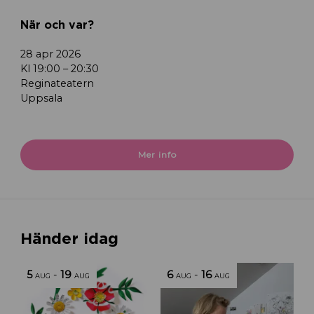
När och var?
28 apr 2026
Kl 19:00 – 20:30
Reginateatern
Uppsala
Mer info
Händer idag
5
-
19
6
-
16
AUG
AUG
AUG
AUG