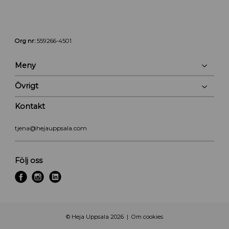
Org nr:
559266-4501
Meny
Övrigt
Kontakt
tjena@hejauppsala.com
Följ oss
f
i
l
a
n
i
c
s
n
e
t
k
© Heja Uppsala 2026
Om cookies
b
a
e