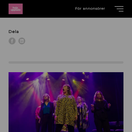
För annonsörer
Dela