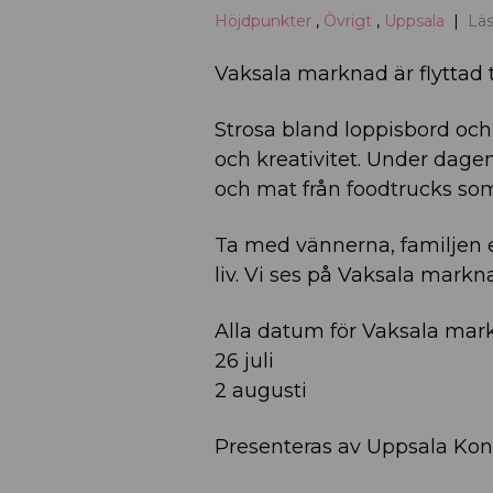
Höjdpunkter
,
Övrigt
,
Uppsala
Läs
Vaksala marknad är flyttad ti
Strosa bland loppisbord oc
och kreativitet. Under dag
och mat från foodtrucks som
Ta med vännerna, familjen el
liv. Vi ses på Vaksala markn
Alla datum för Vaksala mar
26 juli
2 augusti
Presenteras av Uppsala Kon