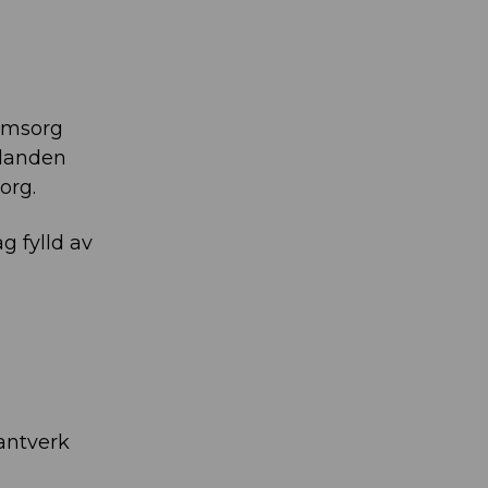
omsorg
ädanden
org.
g fylld av
antverk