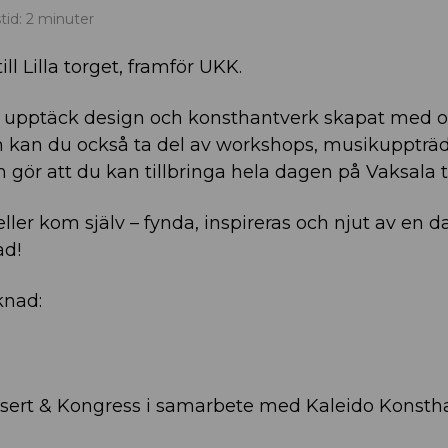
tid: 2 minuter
ll Lilla torget, framför UKK.
h upptäck design och konsthantverk skapat med 
en kan du också ta del av workshops, musikupptr
 gör att du kan tillbringa hela dagen på Vaksala t
ler kom själv – fynda, inspireras och njut av en da
ad!
knad:
sert & Kongress i samarbete med Kaleido Konsth