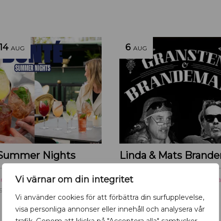
14
6
AUG
AUG
Summer Nights
Vi värnar om din integritet
ter
,
Mat & dryck
,
Uppsala
Höjdpunkter
,
Musik
,
Uppsal
serie & Bar
Katalins terrass
Vi använder cookies för att förbättra din surfupplevelse,
visa personliga annonser eller innehåll och analysera vår