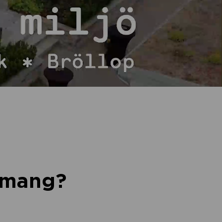
nemang?