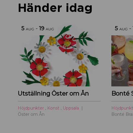
Händer idag
5
-
19
5
-
AUG
AUG
AUG
Utställning Öster om Ån
Bonté 
Höjdpunkter
,
Konst
,
Uppsala
Höjdpunk
Öster om Ån
Bonté Bras