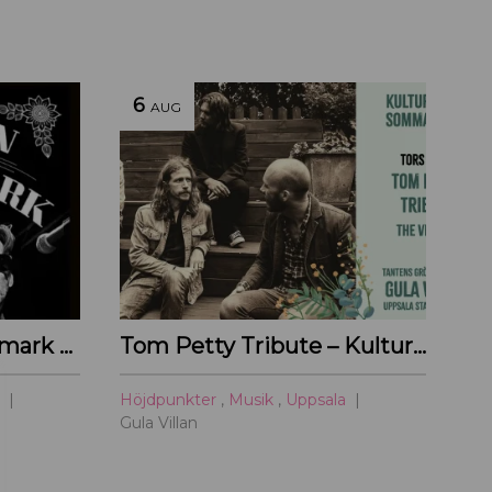
6
AUG
Linda & Mats Brandemark & Marc Gransten
Tom Petty Tribute – Kulturoasens sommarscen 2026
a
Höjdpunkter
,
Musik
,
Uppsala
Gula Villan