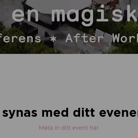
u synas med ditt eve
Mata in ditt event här